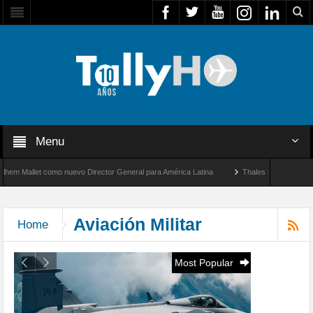
Menu
or General para América Latina
Thales multiplica por diez su capacidad de producci
dad entre Los Ángeles y Farnborough, Reino Unido
Aviación Militar
Home
Most Popular