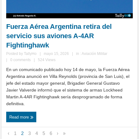
Fuerza Aérea Argentina retira del
servicio sus aviones A-4AR
Fightinghawk
Posted by
TallyHo
|
mayo 15, 2026
|
in :
Aviación Militar
|
0 comments
|
524 Views
En un comunicado publicado hoy 14 de mayo, la Fuerza Aérea
Argentina anunció en Villa Reynolds (provincia de San Luis), el
jefe del estado mayor general, Brigadier General Gustavo
Javier Valverde informó que el sistema de armas Lockheed
Martin A-4AR Fightinghawk sería desprogramado de forma
definitiva.
Read more
‹
1
2
3
4
5
6
›
»