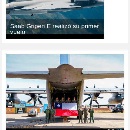
Saab Gripen E realizó su primer
Ceremonia «Día de la
vuelo
Aeronáutica Nacional»