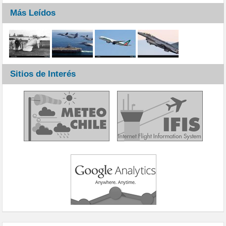
Más Leídos
Sitios de Interés