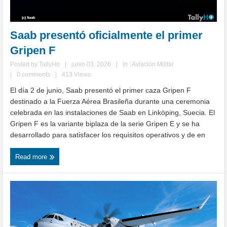
Saab presentó oficialmente el primer
Gripen F
Posted by
TallyHo
|
junio 03, 2026
|
in :
Aviación Militar
|
0 comments
|
413 Views
El día 2 de junio, Saab presentó el primer caza Gripen F
destinado a la Fuerza Aérea Brasileña durante una ceremonia
celebrada en las instalaciones de Saab en Linköping, Suecia. El
Gripen F es la variante biplaza de la serie Gripen E y se ha
desarrollado para satisfacer los requisitos operativos y de en
Read more