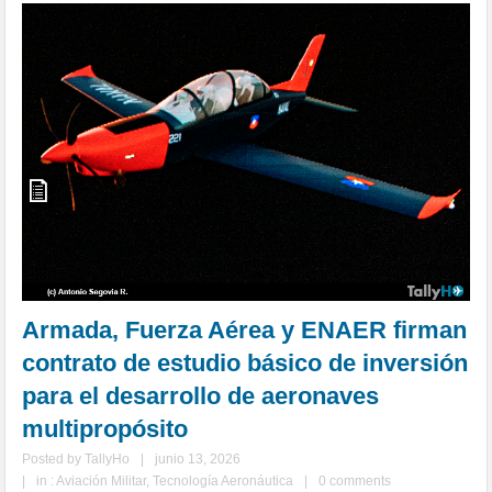
Armada, Fuerza Aérea y ENAER firman
contrato de estudio básico de inversión
para el desarrollo de aeronaves
multipropósito
Posted by
TallyHo
|
junio 13, 2026
|
in :
Aviación Militar
,
Tecnología Aeronáutica
|
0 comments