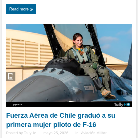
Read more
Fuerza Aérea de Chile graduó a su
primera mujer piloto de F-16
Posted by
TallyHo
|
mayo 25, 2026
|
in :
Aviación Militar