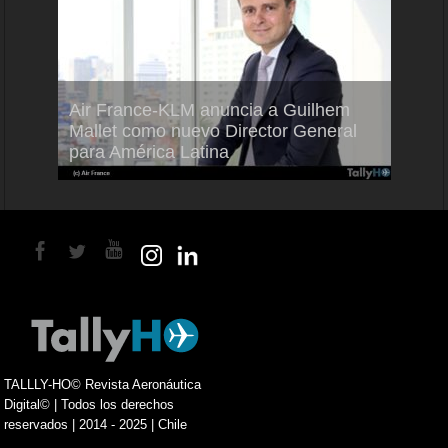
Air France-KLM anuncia a Guilhem
Thale
ra del
Mallet como nuevo Director General
capac
para América Latina
en Br
TALLLY-HO© Revista Aeronáutica
Digital© | Todos los derechos
reservados | 2014 - 2025 | Chile