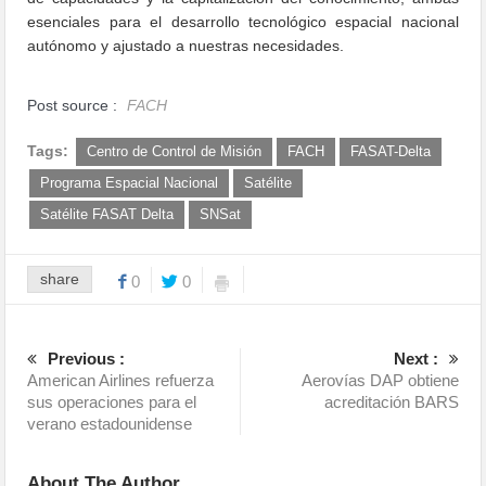
esenciales para el desarrollo tecnológico espacial nacional
autónomo y ajustado a nuestras necesidades.
Post source :
FACH
Tags:
Centro de Control de Misión
FACH
FASAT-Delta
Programa Espacial Nacional
Satélite
Satélite FASAT Delta
SNSat
share
0
0
Previous :
Next :
American Airlines refuerza
Aerovías DAP obtiene
sus operaciones para el
acreditación BARS
verano estadounidense
About The Author