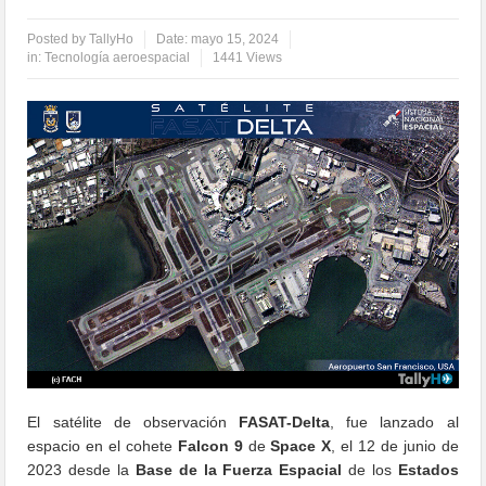
Posted by
TallyHo
Date:
mayo 15, 2024
in:
Tecnología aeroespacial
1441 Views
El satélite de observación
FASAT-Delta
, fue lanzado al
espacio en el cohete
Falcon 9
de
Space X
, el 12 de junio de
2023 desde la
Base de la Fuerza Espacial
de los
Estados