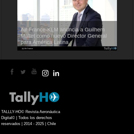
Air France-KLM anuncia a Guilhem
Thale
ra del
Mallet como nuevo Director General
capac
para América Latina
en Br
TALLLY-HO© Revista Aeronáutica
Digital© | Todos los derechos
reservados | 2014 - 2025 | Chile