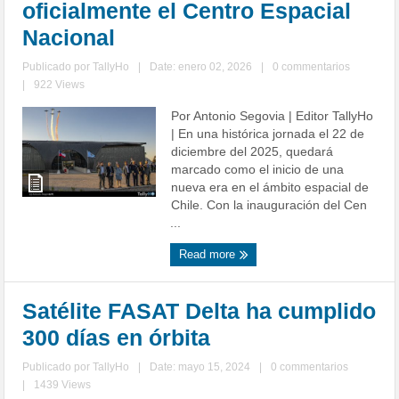
oficialmente el Centro Espacial
Nacional
Publicado por
TallyHo
|
Date: enero 02, 2026
|
0 commentarios
|
922 Views
Por Antonio Segovia | Editor TallyHo
| En una histórica jornada el 22 de
diciembre del 2025, quedará
marcado como el inicio de una
nueva era en el ámbito espacial de
Chile. Con la inauguración del Cen
...
Read more
Satélite FASAT Delta ha cumplido
300 días en órbita
Publicado por
TallyHo
|
Date: mayo 15, 2024
|
0 commentarios
|
1439 Views