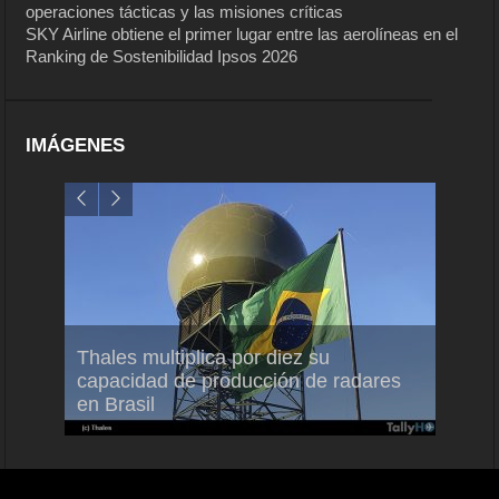
operaciones tácticas y las misiones críticas
SKY Airline obtiene el primer lugar entre las aerolíneas en el
Ranking de Sostenibilidad Ipsos 2026
IMÁGENES
em
Thales multiplica por diez su
Ampli
ral
capacidad de producción de radares
vuelo
en Brasil
A350