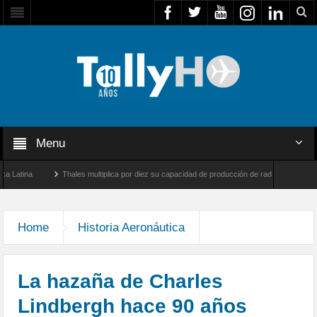
Menu
Thales multiplica por diez su capacidad de producción de radares en Brasil
rnborough, Reino Unido
Airbus U030 Flexrotor inicia sus operaciones con la Agenci
Home
Historia Aeronáutica
La hazaña de Charles
Lindbergh hace 90 años