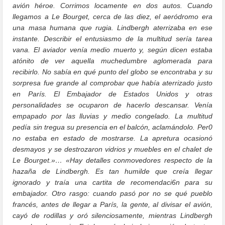
avión héroe. Corrimos locamente en dos autos. Cuando
llegamos a Le Bourget, cerca de las diez, el aeródromo era
una masa humana que rugia. Lindbergh aterrizaba en ese
instante. Describir el entusiasmo de la multitud sería tarea
vana. El aviador venía medio muerto y, según dicen estaba
atónito de ver aquella muchedumbre aglomerada para
recibirlo. No sabía en qué punto del globo se encontraba y su
sorpresa fue grande al comprobar que había aterrizado justo
en París. El Embajador de Estados Unidos y otras
personalidades se ocuparon de hacerlo descansar. Venía
empapado por las lluvias y medio congelado. La multitud
pedía sin tregua su presencia en el balcón, aclamándolo. Per0
no estaba en estado de mostrarse. La apretura ocasionó
desmayos y se destrozaron vidrios y muebles en el chalet de
Le Bourget.»… «Hay detalles conmovedores respecto de la
hazaña de Lindbergh. Es tan humilde que creía llegar
ignorado y traía una cartita de recomendaci6n para su
embajador. Otro rasgo: cuando pasó por no se qué pueblo
francés, antes de llegar a París, la gente, al divisar el avión,
cayó de rodillas y oró silenciosamente, mientras Lindbergh