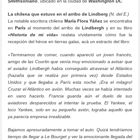
Smithsoniano
, ubicado en la ciudad de
Washington DC
.
La chilena que estuvo en el arribo de Lindberg
(N. del E.)
La notable escritora chilena
María Flora Yáñez
se encontraba
en
París
al momento del arribo de
Lindbergh
y en su libro
«Historia de mi vida»
realata vívidamente cómo fue la
recepción del héroe en tierras galas, acá un estracto del libro:
«Terminamos de comer, cuando apareció un joven francés,
amigo de las Courtin que venía muy emocionado a avisar que
el aviador Lindbergh había conseguido atravesar el Atlántico
(hazaña que se realiza por primera vez) desde Estados
Unidos y que llegaba a París esta noche. ¡Era el milagro!
Cruzar el Atlántico en avión. Muchas veces se había intentado
en vano hacerlo. Francia guarda aún el duelo de sus
aviadores desparecidos al intentar la prueba. El Yankee, el
loco Yankee, solo en su pequeño avión, lograba aquello que
ya parecía empresa irrealizable.
Bajamos apresuradamente a tomar el auto. Quizá tendríamos
tiempo de llegar a Le Bourget y ver la emocionante llegada del