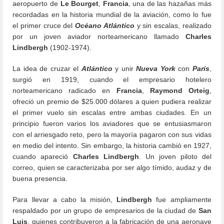
aeropuerto de
Le Bourget
,
Francia
, una de las hazañas más
recordadas en la historia mundial de la aviación, como lo fue
el primer cruce del
Océano Atlántico
y sin escalas, realizado
por un joven aviador norteamericano llamado
Charles
Lindbergh
(1902-1974).
La idea de cruzar el
Atlántico
y unir
Nueva York
con
París
,
surgió en 1919, cuando el empresario hotelero
norteamericano radicado en
Francia
,
Raymond Orteig
,
ofreció un premio de $25.000 dólares a quien pudiera realizar
el primer vuelo sin escalas entre ambas ciudades. En un
principio fueron varios los aviadores que se entusiasmaron
con el arriesgado reto, pero la mayoría pagaron con sus vidas
en medio del intento. Sin embargo, la historia cambió en 1927,
cuando apareció
Charles Lindbergh
. Un joven piloto del
correo, quien se caracterizaba por ser algo tímido, audaz y de
buena presencia.
Para llevar a cabo la misión,
Lindbergh
fue ampliamente
respaldado por un grupo de empresarios de la ciudad de
San
Luis
, quienes contribuyeron a la fabricación de una aeronave