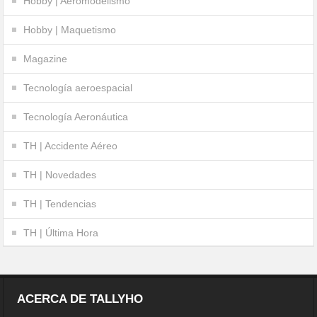
Hobby | Aeromodelismo
Hobby | Maquetismo
Magazine
Tecnología aeroespacial
Tecnología Aeronáutica
TH | Accidente Aéreo
TH | Novedades
TH | Tendencias
TH | Última Hora
ACERCA DE TALLYHO