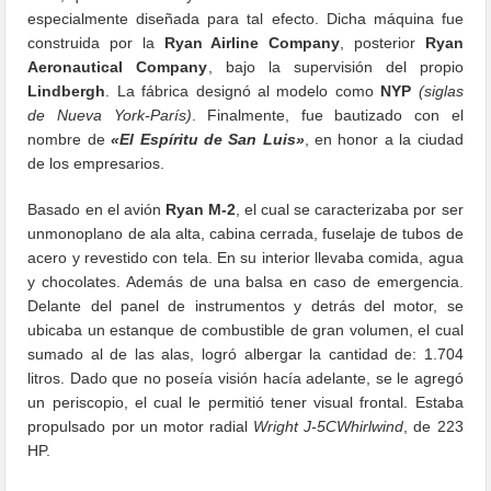
especialmente diseñada para tal efecto. Dicha máquina fue
construida por la
Ryan Airline Company
, posterior
Ryan
Aeronautical Company
, bajo la supervisión del propio
Lindbergh
. La fábrica designó al modelo como
NYP
(siglas
de Nueva York-París)
. Finalmente, fue bautizado con el
nombre de
«El Espíritu de San Luis»
, en honor a la ciudad
de los empresarios.
Basado en el avión
Ryan M-2
, el cual se caracterizaba por ser
unmonoplano de ala alta, cabina cerrada, fuselaje de tubos de
acero y revestido con tela. En su interior llevaba comida, agua
y chocolates. Además de una balsa en caso de emergencia.
Delante del panel de instrumentos y detrás del motor, se
ubicaba un estanque de combustible de gran volumen, el cual
sumado al de las alas, logró albergar la cantidad de: 1.704
litros. Dado que no poseía visión hacía adelante, se le agregó
un periscopio, el cual le permitió tener visual frontal. Estaba
propulsado por un motor radial
Wright J-5CWhirlwind
, de 223
HP.