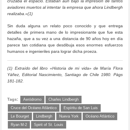
cruzaba el espacio. Estaban aún bajo la impresión de tantos
aviadores muertos al intentar la empresa que ahora Lindbergh
realizaba.»(1)
Sin duda alguna un relato poco conocido y que entrega
detalles de primera mano de lo impresionante que fue esta
hazaña, que a su vez a una distancia de 90 años hoy en día
parece tan cotidiana que desdibuja esos enormes esfuerzos
humanos e ingenieriles para lograr dicha proeza.
(1) Extraído del libro «Historia de mi vida» de María Flora
Yáñez, Editorial Nascimiento, Santiago de Chile 1980. Págs
181-182.
Tags:
Aeródromo
Charles Lindbergh
Cruce del Océano Atlántico
Espíritu de San Luis
Le Bourget
Lindbergh
Nueva York
Océano Atlántico
Ryan M-2
Spirit of St. Louis