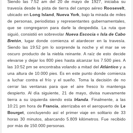
Siendo las 7:52 am del 20 de mayo de 1927, iniciaba su
travesía desde la pista de tierra del campo aéreo
Roosevelt
,
ubicado en
Long Island
,
Nueva York
, bajo la mirada de miles
de personas, periodistas y representantes gubernamentales,
que se congregaron para darle la despedida. La ruta que
siguió, consistió en sobrevolar
Nueva Escocia
e
Isla de Cabo
Bretón
, lugar donde comienza el atardecer en la travesía.
Siendo las 19:52 pm lo sorprende la noche y el mar se ve
oscuro producto de la niebla reinante. A raíz de esto decide
elevarse y dejar los 800 pies hasta alcanzar los 7.500 pies. A
las 10:52 pm se encontraba volando a mitad del
Atlántico
y a
una altura de 10.000 pies. Es en este punto donde comienza
a luchar contra el frío y el sueño. Toma la decisión de no
cerrar las ventanas para que el aire fresco lo mantenga
despierto. Al día siguiente, 21 de mayo, divisa nuevamente
tierra a su izquierda siendo esta
Irlanda
. Finalmente, a las
10:21 pm hora de
Francia
, aterrizaba en el aeropuerto de
Le
Bourget
, concluyendo así el primer viaje en solitario de 33
horas 30 minutos, abarcando 5.809 kilómetros. Fue recibido
por más de 150.000 personas.