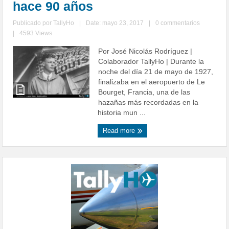
hace 90 años
Publicado por
TallyHo
|
Date: mayo 23, 2017
|
0 commentarios
|
4593 Views
Por José Nicolás Rodríguez |
Colaborador TallyHo | Durante la
noche del día 21 de mayo de 1927,
finalizaba en el aeropuerto de Le
Bourget, Francia, una de las
hazañas más recordadas en la
historia mun ...
Read more