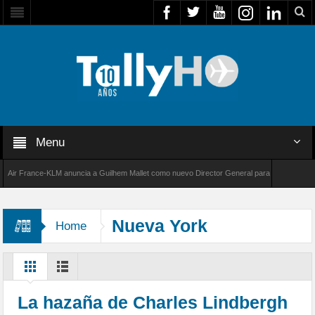
Menu
 France-KLM anuncia a Guilhem Mallet como nuevo Director General para América Latina
 8000 de Bombardier establece un nuevo récord de velocidad entre Los Ángeles y Farnborou
Nueva York
Home
La hazaña de Charles Lindbergh