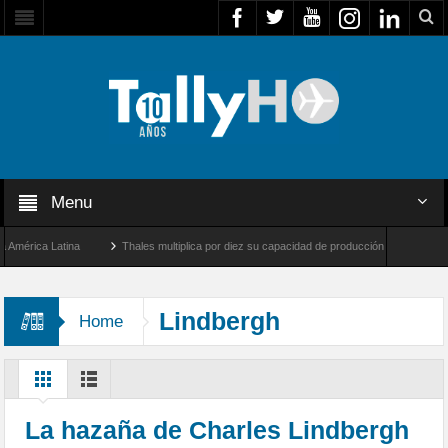
Menu
rica Latina
Thales multiplica por diez su capacidad de producción de radares en Bra
ngeles y Farnborough, Reino Unido
Airbus U030 Flexrotor inicia sus operaciones co
Lindbergh
Home
La hazaña de Charles Lindbergh