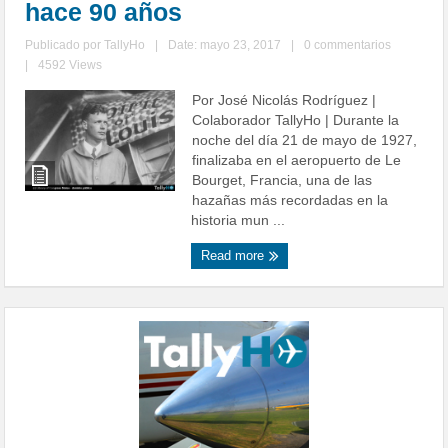
hace 90 años
Publicado por
TallyHo
|
Date: mayo 23, 2017
|
0 commentarios
|
4592 Views
Por José Nicolás Rodríguez |
Colaborador TallyHo | Durante la
noche del día 21 de mayo de 1927,
finalizaba en el aeropuerto de Le
Bourget, Francia, una de las
hazañas más recordadas en la
historia mun ...
Read more