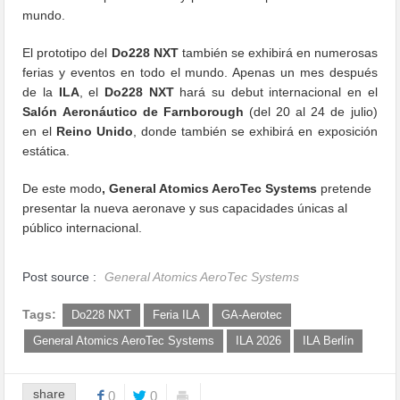
mundo.
El prototipo del
Do228 NXT
también se exhibirá en numerosas
ferias y eventos en todo el mundo. Apenas un mes después
de la
ILA
, el
Do228 NXT
hará su debut internacional en el
Salón Aeronáutico de Farnborough
(del 20 al 24 de julio)
en el
Reino Unido
, donde también se exhibirá en exposición
estática.
De este modo
, General Atomics AeroTec Systems
pretende
presentar la nueva aeronave y sus capacidades únicas al
público internacional.
Post source :
General Atomics AeroTec Systems
Tags:
Do228 NXT
Feria ILA
GA-Aerotec
General Atomics AeroTec Systems
ILA 2026
ILA Berlín
share
0
0