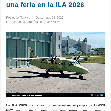
una feria en la ILA 2026
Posted by
TallyHo
Date:
mayo 28, 2026
in:
Tecnología Aeronáutica
345 Views
La
ILA 2026
marca un hito especial en el programa
Do228
NXT
: en uno de los escenarios más importantes del sector