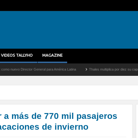
VIDEOS TALLYHO
MAGAZINE
ector General para América Latina
Thales multiplica por diez su capacidad de produ
r a más de 770 mil pasajeros
acaciones de invierno