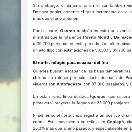
Sin embargo, el dinamismo en el sur también vien
Destaca particularmente el gran incremento de la 
más que el año anterior.
Por su parte,
Osorno
también muestra un avance si
mientras que la ruta entre
Puerto Montt
y
Balmace
a 39.700 personas en este periodo. Las alternativas
un alto flujo con estimaciones de 58.300 y 39.700 pa
El norte: refugio para escapar del frío
Quienes buscan escapar de las bajas temperaturas 
chileno un refugio perfecto. Justo después de
Pu
viajeros son
Antofagasta
, con 87.000 pasajeros, y
En esta misma línea destaca
Iquique
, que espera 
primavera” proyecta la llegada de 33.000 pasajeros l
Finalmente, el norte chico registra un positivo di
cortas. Este movimiento se refleja en
Copiapó
, c
26,3% más que al año pasado, y especialmente en
L