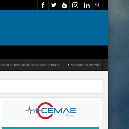
cción de radares en Brasil
Ampliando el horizonte: Dentro del vuelo de desarrollo m