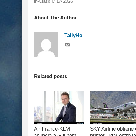
in-Class MILA 2026
About The Author
TallyHo
Related posts
Air France-KLM
SKY Airline obtiene 
anuncia a Guilhem
primer lugar entre l