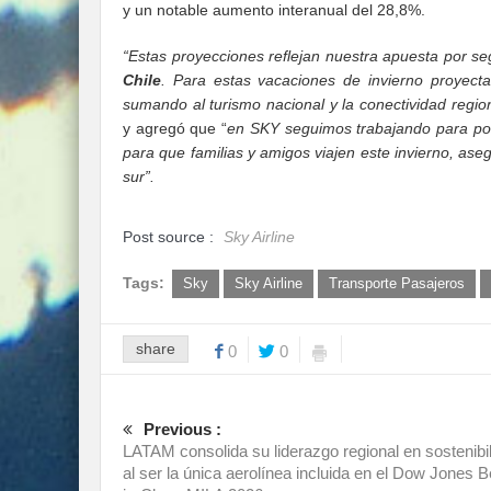
y un notable aumento interanual del 28,8%.
“Estas proyecciones reflejan nuestra apuesta por seg
Chile
. Para estas vacaciones de invierno proyect
sumando al turismo nacional y la conectividad regio
y agregó que “
en SKY seguimos trabajando para poner
para que familias y amigos viajen este invierno, ase
sur”.
Post source :
Sky Airline
Tags:
Sky
Sky Airline
Transporte Pasajeros
share
0
0
Previous :
LATAM consolida su liderazgo regional en sostenibi
al ser la única aerolínea incluida en el Dow Jones B