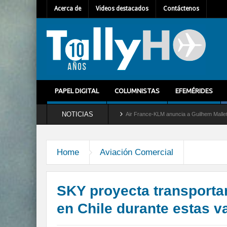
Acerca de
Videos destacados
Contáctenos
PAPEL DIGITAL
COLUMNISTAS
EFEMÉRIDES
NOTICIAS
 servicio al C-2 Greyhound
Air France-KLM anuncia a Guilhem Mallet como nuevo Dir
Home
Aviación Comercial
SKY proyecta transporta
en Chile durante estas v