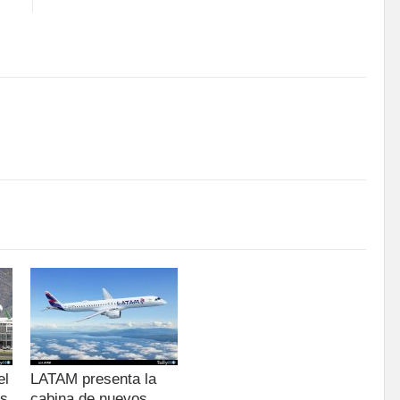
el
LATAM presenta la
as
cabina de nuevos