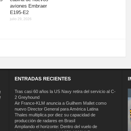
aviones Embraer
E195-E2
julio 29, 2026
ENTRADAS RECIENTES
I
a
Tras casi 60 años la US Navy retira del servicio al C-
2 Greyhound
l
Air France-KLM anuncia a Guilhem Mallet como
nuevo Director General para América Latina
Thales multiplica por diez su capacidad de
producción de radares en Brasil
Ampliando el horizonte: Dentro del vuelo de