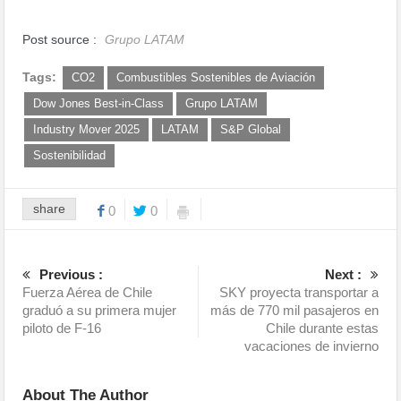
Post source :
Grupo LATAM
Tags:
CO2
Combustibles Sostenibles de Aviación
Dow Jones Best-in-Class
Grupo LATAM
Industry Mover 2025
LATAM
S&P Global
Sostenibilidad
share
0
0
Previous :
Next :
Fuerza Aérea de Chile
SKY proyecta transportar a
graduó a su primera mujer
más de 770 mil pasajeros en
piloto de F-16
Chile durante estas
vacaciones de invierno
About The Author