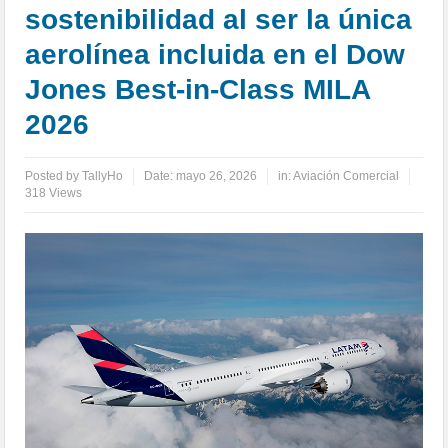
sostenibilidad al ser la única
aerolínea incluida en el Dow
Jones Best-in-Class MILA
2026
Posted by
TallyHo
Date:
mayo 26, 2026
in:
Aviación Comercial
318 Views