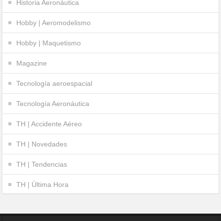
Historia Aeronáutica
Hobby | Aeromodelismo
Hobby | Maquetismo
Magazine
Tecnología aeroespacial
Tecnología Aeronáutica
TH | Accidente Aéreo
TH | Novedades
TH | Tendencias
TH | Última Hora