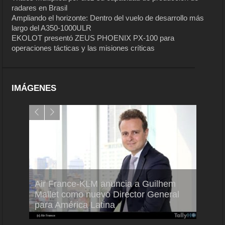
radares en Brasil
Ampliando el horizonte: Dentro del vuelo de desarrollo más
largo del A350-1000ULR
EKOLOT presentó ZEUS PHOENIX PX-100 para
operaciones tácticas y las misiones críticas
IMÁGENES
Air France-KLM anuncia a Guilhem
Thale
ra del
Mallet como nuevo Director General
capac
para América Latina
en Br