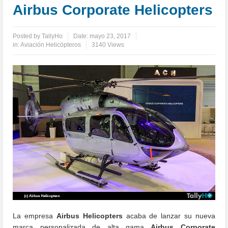
Airbus Corporate Helicopters
Posted by
TallyHo
Date:
mayo 23, 2017
in:
Aviación Helicópteros
3140 Views
La empresa
Airbus Helicopters
acaba de lanzar su nueva
marca personalizada de alta gama
Airbus Corporate