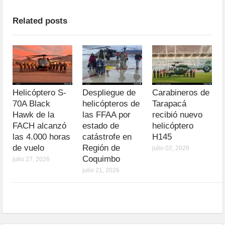
Related posts
Helicóptero S-
Despliegue de
Carabineros de
70A Black
helicópteros de
Tarapacá
Hawk de la
las FFAA por
recibió nuevo
FACH alcanzó
estado de
helicóptero
las 4.000 horas
catástrofe en
H145
de vuelo
Región de
julio 02, 2026
Coquimbo
julio 27, 2026
julio 21, 2026