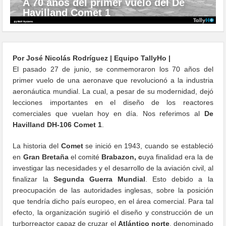
A 70 años del primer vuelo del De
Havilland Comet 1
Por José Nicolás Rodríguez | Equipo TallyHo |
El pasado 27 de junio, se conmemoraron los 70 años del
primer vuelo de una aeronave que revolucionó a la industria
aeronáutica mundial. La cual, a pesar de su modernidad, dejó
lecciones importantes en el diseño de los reactores
comerciales que vuelan hoy en día. Nos referimos al
De
Havilland DH-106 Comet 1
.
La historia del
Comet
se inició en 1943, cuando se estableció
en
Gran Bretaña
el comité
Brabazon, c
uya finalidad era la de
investigar las necesidades y el desarrollo de la aviación civil, al
finalizar la
Segunda Guerra Mundial
. Esto debido a la
preocupación de las autoridades inglesas, sobre la posición
que tendría dicho país europeo, en el área comercial. Para tal
efecto, la organización sugirió el diseño y construcción de un
turborreactor capaz de cruzar el
Atlántico norte
, denominado