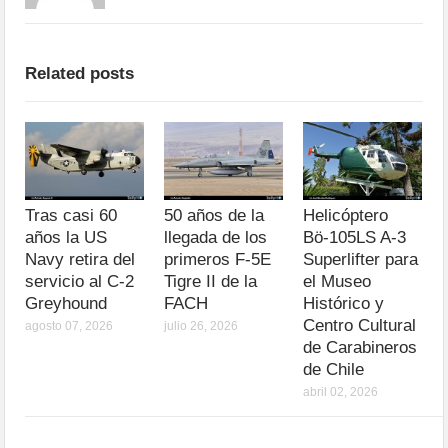
Related posts
Tras casi 60
50 años de la
Helicóptero
años la US
llegada de los
Bö-105LS A-3
Navy retira del
primeros F-5E
Superlifter para
servicio al C-2
Tigre II de la
el Museo
Greyhound
FACH
Histórico y
Centro Cultural
agosto 07, 2026
julio 26, 2026
de Carabineros
de Chile
abril 02, 2026