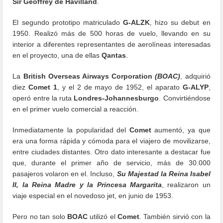
Sir Geoffrey de Havilland
.
El segundo prototipo matriculado
G-ALZK
, hizo su debut en
1950. Realizó más de 500 horas de vuelo, llevando en su
interior a diferentes representantes de aerolíneas interesadas
en el proyecto, una de ellas
Qantas
.
La
British Overseas Airways Corporation
(BOAC)
, adquirió
diez
Comet 1
, y el 2 de mayo de 1952, el aparato
G-ALYP
,
operó entre la ruta
Londres-Johannesburgo
. Convirtiéndose
en el primer vuelo comercial a reacción.
Inmediatamente la popularidad del
Comet
aumentó, ya que
era una forma rápida y cómoda para el viajero de movilizarse,
entre ciudades distantes. Otro dato interesante a destacar fue
que, durante el primer año de servicio, más de 30.000
pasajeros volaron en el. Incluso,
Su Majestad la Reina Isabel
II, la Reina Madre y la Princesa Margarita
, realizaron un
viaje especial en el novedoso jet, en junio de 1953.
Pero no tan solo
BOAC
utilizó el
Comet
. También sirvió con la