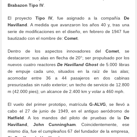
Brabazon Tipo IV
.
El proyecto
Tipo IV
, fue asignado a la compañía
De
Havilland
. A medida que avanzaron los años 40 y, tras una
serie de modificaciones en el diseño, en febrero de 1947 fue
bautizado con el nombre de:
Comet
.
Dentro de los aspectos innovadores del
Comet
, se
destacaron: sus alas en flecha de 20°; ser propulsado por los
nuevos cuatro reactores
De Havilland Ghost
de 5.000 libras
de empuje cada uno, situados en la raíz de las alas;
acomodar entre 36 a 44 pasajeros en dos cabinas
presurizadas sin ruido exterior; un techo de servicio de 12.800
m (42.000 pies); un alcance de 2.400 km y volar a 460 mph.
El vuelo del primer prototipo, matrícula
G-ALVG
, se llevó a
cabo el 27 de junio de 1949, en el antiguo aeródromo de
Hatfield
. A los mandos del piloto de pruebas de la
De
Havilland
,
John Cunningham
. Coincidentemente, ese
mismo día, fue el cumpleaños 67 del fundador de la empresa,