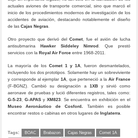
actuales aviones de transporte comercial, sino que marcó el
inicio de los procedimientos modernos de investigación de los
accidentes de aviación, destacando notablemente el diseño
de las
Cajas Negras
.
Otro proyecto que derivó del
Comet
, fue el avión de lucha
antisubmarina
Hawker Siddeley Nimrod
. Que prestó
servicios con la
Royal Air Force
entre 1968-2011.
La mayoría de los
Comet 1 y 1A
, fueron desmantelados,
incluyendo los dos prototipos. Solamente hay un sobreviviente
y corresponde al ejemplar
1A
, que perteneció a la
Air France
(F-BGNZ). Cambió su designación a
1XB
y sirvió como
aeronave de pruebas y lució diferentes registros, tales como:
G-5-23
;
G-APAS
y
XM823
. Se encuentra en exhibición en el
Museo Aeronáutico de Cosford.
También es posible
encontrar restos o cabinas en otros lugares de
Inglaterra
.
Tags:
BOAC
Brabazon
Cajas Negras
Comet 1A