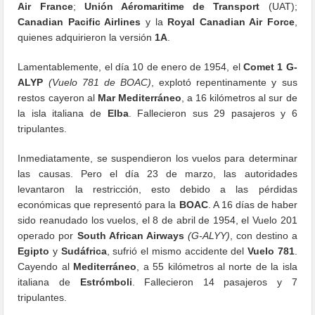
Air France
;
Unión Aéromaritime de Transport
(UAT);
Canadian Pacific Airlines
y la
Royal Canadian Air Force
,
quienes adquirieron la versión
1A
.
Lamentablemente, el día 10 de enero de 1954, el
Comet 1
G-
ALYP
(Vuelo 781 de BOAC)
, explotó repentinamente y sus
restos cayeron al
Mar Mediterráneo
, a 16 kilómetros al sur de
la isla italiana de
Elba
. Fallecieron sus 29 pasajeros y 6
tripulantes.
Inmediatamente, se suspendieron los vuelos para determinar
las causas. Pero el día 23 de marzo, las autoridades
levantaron la restricción, esto debido a las pérdidas
económicas que representó para la
BOAC
. A 16 días de haber
sido reanudado los vuelos, el 8 de abril de 1954, el Vuelo 201
operado por
South African Airways
(G-ALYY)
, con destino a
Egipto
y
Sudáfrica
, sufrió el mismo accidente del
Vuelo 781
.
Cayendo al
Mediterráneo
, a 55 kilómetros al norte de la isla
italiana de
Estrómboli
. Fallecieron 14 pasajeros y 7
tripulantes.