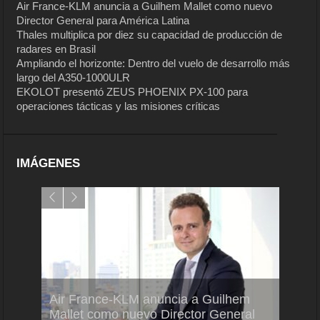
Air France-KLM anuncia a Guilhem Mallet como nuevo
Director General para América Latina
Thales multiplica por diez su capacidad de producción de
radares en Brasil
Ampliando el horizonte: Dentro del vuelo de desarrollo más
largo del A350-1000ULR
EKOLOT presentó ZEUS PHOENIX PX-100 para
operaciones tácticas y las misiones críticas
IMÁGENES
Air France-KLM anuncia a Guilhem
Thale
ra del
Mallet como nuevo Director General
capac