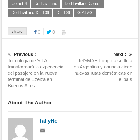
Comet 4
De Havilland
De Havilland Comet
De Havilland DH-106
DH-106
G-ALVG
share
0
0
Previous :
Next :
Tecnología de SITA
JetSMART duplica su flota
transformará la experiencia
en Argentina y anuncia cinco
del pasajero en la nueva
nuevas rutas domésticas en
terminal de Ezeiza en
el país
Buenos Aires
About The Author
TallyHo