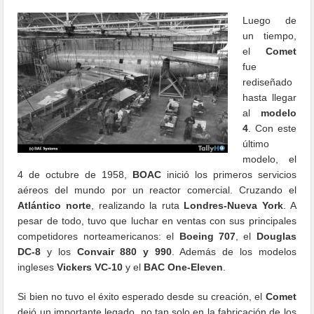
Luego de
un tiempo,
el
Comet
fue
rediseñado
hasta llegar
al
modelo
4
. Con este
último
modelo, el
4 de octubre de 1958,
BOAC
inició los primeros servicios
aéreos del mundo por un reactor comercial. Cruzando el
Atlántico norte
, realizando la ruta
Londres-Nueva York
. A
pesar de todo, tuvo que luchar en ventas con sus principales
competidores norteamericanos: el
Boeing 707
, el
Douglas
DC-8
y los
Convair 880 y 990
. Además de los modelos
ingleses
Vickers VC-10
y el
BAC One-Eleven
.
Si bien no tuvo el éxito esperado desde su creación, el
Comet
dejó un importante legado, no tan solo en la fabricación de los