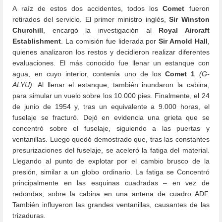
A raíz de estos dos accidentes, todos los
Comet
fueron
retirados del servicio. El primer ministro inglés,
Sir Winston
Churchill
, encargó la investigación al
Royal Aircraft
Establishment
. La comisión fue liderada por
Sir Arnold Hall
,
quienes analizaron los restos y decidieron realizar diferentes
evaluaciones. El más conocido fue llenar un estanque con
agua, en cuyo interior, contenía uno de los
Comet 1
(G-
ALYU)
. Al llenar el estanque, también inundaron la cabina,
para simular un vuelo sobre los 10.000 pies. Finalmente, el 24
de junio de 1954 y, tras un equivalente a 9.000 horas, el
fuselaje se fracturó. Dejó en evidencia una grieta que se
concentró sobre el fuselaje, siguiendo a las puertas y
ventanillas. Luego quedó demostrado que, tras las constantes
presurizaciones del fuselaje, se aceleró la fatiga del material.
Llegando al punto de explotar por el cambio brusco de la
presión, similar a un globo ordinario. La fatiga se Concentró
principalmente en las esquinas cuadradas – en vez de
redondas, sobre la cabina en una antena de cuadro ADF.
También influyeron las grandes ventanillas, causantes de las
trizaduras.