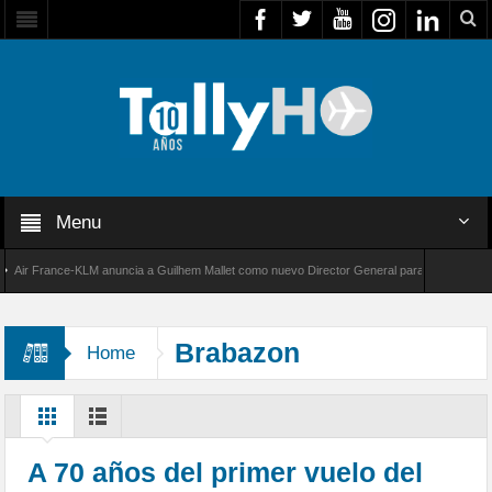
Menu
r France-KLM anuncia a Guilhem Mallet como nuevo Director General para América Latina
 8000 de Bombardier establece un nuevo récord de velocidad entre Los Ángeles y Farnboro
Brabazon
Home
A 70 años del primer vuelo del