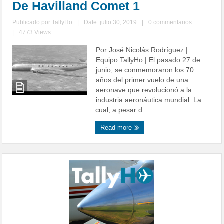
De Havilland Comet 1
Publicado por
TallyHo
|
Date: julio 30, 2019
|
0 commentarios
|
4773 Views
Por José Nicolás Rodríguez |
Equipo TallyHo | El pasado 27 de
junio, se conmemoraron los 70
años del primer vuelo de una
aeronave que revolucionó a la
industria aeronáutica mundial. La
cual, a pesar d ...
Read more