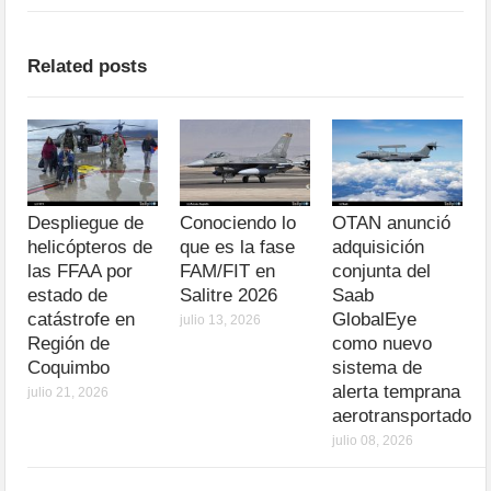
Related posts
Despliegue de
Conociendo lo
OTAN anunció
helicópteros de
que es la fase
adquisición
las FFAA por
FAM/FIT en
conjunta del
estado de
Salitre 2026
Saab
catástrofe en
GlobalEye
julio 13, 2026
Región de
como nuevo
Coquimbo
sistema de
alerta temprana
julio 21, 2026
aerotransportado
julio 08, 2026