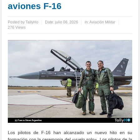
aviones F-16
Posted by
TallyHo
Date:
julio 06, 2026
in:
Aviación Militar
276 Views
Los pilotos de F-16 han alcanzado un nuevo hito en su
formación con la ceremonia del «vuelo solo». Los pilotos de la