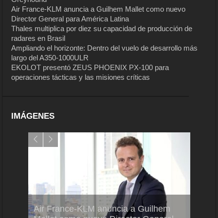
Air France-KLM anuncia a Guilhem Mallet como nuevo
Director General para América Latina
Thales multiplica por diez su capacidad de producción de
radares en Brasil
Ampliando el horizonte: Dentro del vuelo de desarrollo más
largo del A350-1000ULR
EKOLOT presentó ZEUS PHOENIX PX-100 para
operaciones tácticas y las misiones críticas
IMÁGENES
Air France-KLM anuncia a Guilhem
Thale