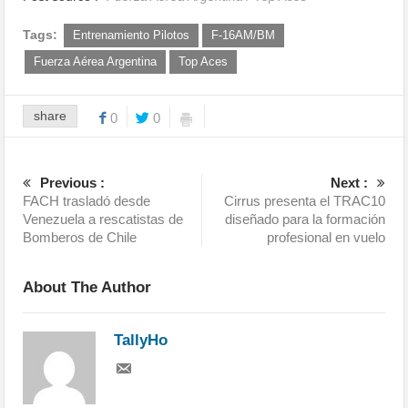
Tags:
Entrenamiento Pilotos
F-16AM/BM
Fuerza Aérea Argentina
Top Aces
share
0
0
Previous :
Next :
FACH trasladó desde
Cirrus presenta el TRAC10
Venezuela a rescatistas de
diseñado para la formación
Bomberos de Chile
profesional en vuelo
About The Author
TallyHo