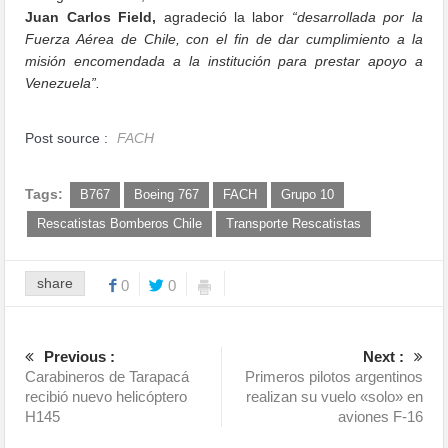
Juan Carlos Field,
agradeció la labor
“desarrollada por la
Fuerza Aérea de Chile, con el fin de dar cumplimiento a la
misión encomendada a la institución para prestar apoyo a
Venezuela”.
Post source :
FACH
Tags:
B767
Boeing 767
FACH
Grupo 10
Rescatistas Bomberos Chile
Transporte Rescatistas
share
0
0
Previous :
Next :
Carabineros de Tarapacá
Primeros pilotos argentinos
recibió nuevo helicóptero
realizan su vuelo «solo» en
H145
aviones F-16