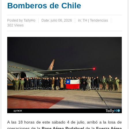
Bomberos de Chile
Posted by
TallyHo
Date:
julio 06, 2026
in:
TH | Tendencias
302 Views
A las 18 horas de este sábado 4 de julio, arribó a la losa de
operaciones de la
Base Aérea Pudahuel
de la
Fuerza Aérea