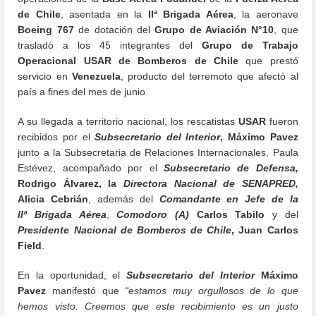
de Chile
, asentada en la
IIª Brigada Aérea
, la aeronave
Boeing 767
de dotación del
Grupo de Aviación N°10
, que
trasladó a los 45 integrantes del
Grupo de Trabajo
Operacional USAR de Bomberos de Chile
que prestó
servicio en
Venezuela
, producto del terremoto que afectó al
país a fines del mes de junio.
A su llegada a territorio nacional, los rescatistas
USAR
fueron
recibidos por el
Subsecretario del Interior
, Máximo Pavez
junto a la Subsecretaria de Relaciones Internacionales, Paula
Estévez, acompañado por el
Subsecretario de Defensa,
Rodrigo Álvarez, la
Directora Nacional de SENAPRED,
Alicia Cebrián
, además del
Comandante en Jefe de la
IIª Brigada Aérea
,
Comodoro (A)
Carlos Tabilo
y del
Presidente Nacional de Bomberos de Chile
, Juan Carlos
Field
.
En la oportunidad, el
Subsecretario del Interior
Máximo
Pavez
manifestó que
“estamos muy orgullosos de lo que
hemos visto. Creemos que este recibimiento es un justo