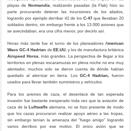
playas de
Normandia
, realizando pasadas (la Flak) hizo su
parte procurando detener las incursiones de los aliados,
logrando por ejemplo derribar 42 de los
C-47
que llevaban 20
soldados dentro, sin embargo frente a los 13.000 aviones que
se avecindaban, era una cifra menor, por decirlo así.
Horas más tarde fue el turno de los planeadores A
merican
Waco GC-4 Hadrian
de
EE.UU.
y los de manufactura británica
Airspeed Horsa
, más grandes. La perspectiva de llegar a los
territorios en plenas escaramuzas en plena noche no era muy
alentador, muchos solo se dieron cuenta de dónde habían
quedado al aterrizar en tierra. Los
GC-4 Hadrian,
fueron
usados para llevar también suministros y vehículos.
Para los aviones de caza, el desenlace de tan esperada
invasión fue bastante inesperado toda vez que la aviación de
caza de la
Luftwaffe
alemana, no se hizo presente de modo
que los cazas procuraron realizar apoyo aéreo a las tropas,
sin embargo tenían la amenaza del “fuego amigo” logrando
varios derribos por ese motivo. El único avión que se