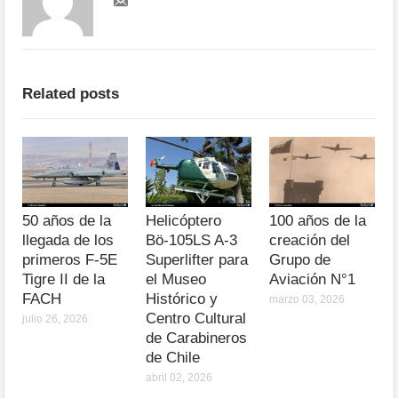
Related posts
50 años de la
Helicóptero
100 años de la
llegada de los
Bö-105LS A-3
creación del
primeros F-5E
Superlifter para
Grupo de
Tigre II de la
el Museo
Aviación N°1
FACH
Histórico y
marzo 03, 2026
Centro Cultural
julio 26, 2026
de Carabineros
de Chile
abril 02, 2026