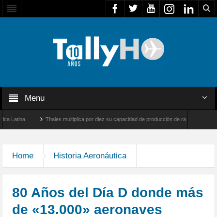
Menu
na
Thales multiplica por diez su capacidad de producción de radares en Brasil
Farnborough, Reino Unido
Airbus U030 Flexrotor inicia sus operaciones con la Agen
Home
Historia Aeronáutica
80 Años del Día D donde más
de «13.000» aeronaves