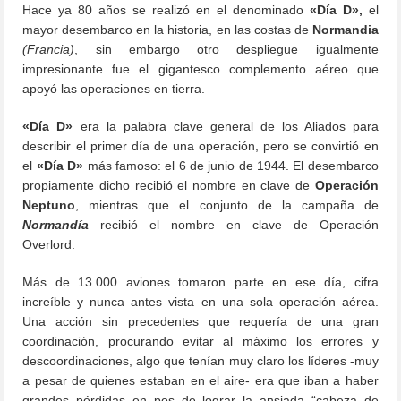
Hace ya 80 años se realizó en el denominado
«Día D»,
el
mayor desembarco en la historia, en las costas de
Normandia
(Francia)
, sin embargo otro despliegue igualmente
impresionante fue el gigantesco complemento aéreo que
apoyó las operaciones en tierra.
«Día D»
era la palabra clave general de los Aliados para
describir el primer día de una operación, pero se convirtió en
el
«Día D»
más famoso: el 6 de junio de 1944. El desembarco
propiamente dicho recibió el nombre en clave de
Operación
Neptuno
, mientras que el conjunto de la campaña de
Normandía
recibió el nombre en clave de Operación
Overlord.
Más de 13.000 aviones tomaron parte en ese día, cifra
increíble y nunca antes vista en una sola operación aérea.
Una acción sin precedentes que requería de una gran
coordinación, procurando evitar al máximo los errores y
descoordinaciones, algo que tenían muy claro los líderes -muy
a pesar de quienes estaban en el aire- era que iban a haber
grandes pérdidas en pos de lograr la ansiada “cabeza de