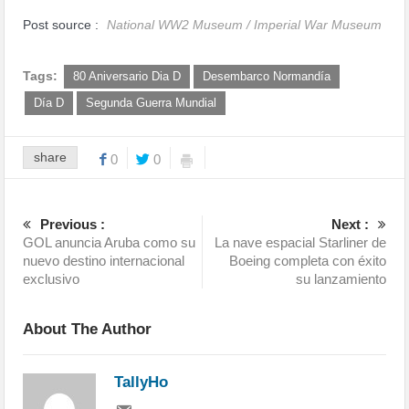
Post source :
National WW2 Museum / Imperial War Museum
Tags:
80 Aniversario Dia D
Desembarco Normandía
Día D
Segunda Guerra Mundial
share
0
0
Previous :
Next :
GOL anuncia Aruba como su
La nave espacial Starliner de
nuevo destino internacional
Boeing completa con éxito
exclusivo
su lanzamiento
About The Author
TallyHo