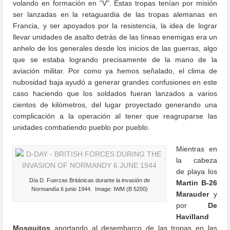
volando en formación en “V”. Estas tropas tenían por misión
ser lanzadas en la retaguardia de las tropas alemanas en
Francia, y ser apoyados por la resistencia, la idea de lograr
llevar unidades de asalto detrás de las líneas enemigas era un
anhelo de los generales desde los inicios de las guerras, algo
que se estaba logrando precisamente de la mano de la
aviación militar. Por como ya hemos señalado, el clima de
nubosidad baja ayudó a generar grandes confusiones en este
caso haciendo que los soldados fueran lanzados a varios
cientos de kilómetros, del lugar proyectado generando una
complicación a la operación al tener que reagruparse las
unidades combatiendo pueblo por pueblo.
Mientras en
la cabeza
de playa los
Día D. Fuerzas Británicas durante la invasión de
Martin B-26
Normandía 6 junio 1944. Image: IWM (B 5200)
Marauder
y
por
De
Havilland
Mosquitos
aportando al desembarco de las tropas en las