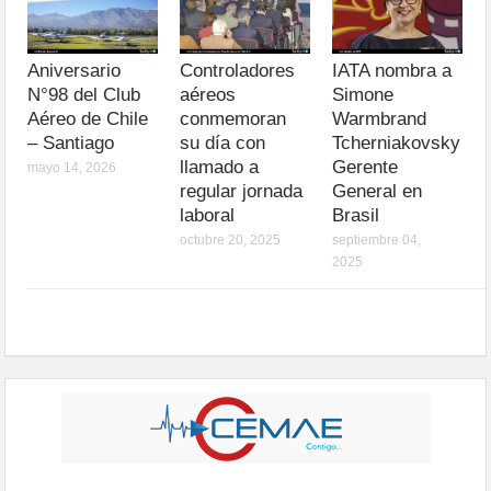
Aniversario
Controladores
IATA nombra a
N°98 del Club
aéreos
Simone
Aéreo de Chile
conmemoran
Warmbrand
– Santiago
su día con
Tcherniakovsky
llamado a
Gerente
mayo 14, 2026
regular jornada
General en
laboral
Brasil
octubre 20, 2025
septiembre 04,
2025