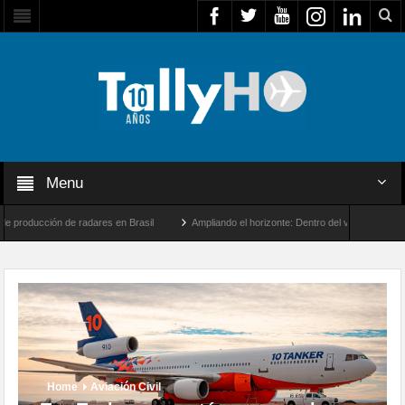
Menu
oducción de radares en Brasil
Ampliando el horizonte: Dentro del vuelo de desarroll
 inicia sus operaciones con la Agencia Europea de Seguridad Marítima
Home
Aviación Civil