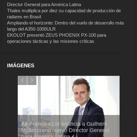
Director General para América Latina
Thales multiplica por diez su capacidad de producción de
radares en Brasil
Ampliando el horizonte: Dentro del vuelo de desarrollo más
largo del A350-1000ULR
EKOLOT presentó ZEUS PHOENIX PX-100 para
operaciones tácticas y las misiones críticas
IMÁGENES
Air France-KLM anuncia a Guilhem
Thale
ra del
Mallet como nuevo Director General
capac
para América Latina
en Br