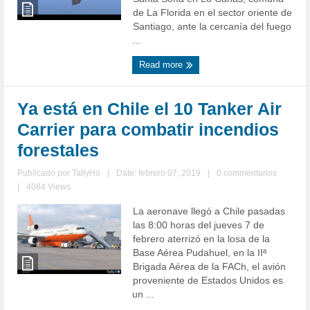
de La Florida en el sector oriente de
Santiago, ante la cercanía del fuego
...
Read more
Ya está en Chile el 10 Tanker Air
Carrier para combatir incendios
forestales
Publicado por
TallyHo
|
Date: febrero 07, 2019
|
0 commentarios
|
4084 Views
La aeronave llegó a Chile pasadas
las 8:00 horas del jueves 7 de
febrero aterrizó en la losa de la
Base Aérea Pudahuel, en la IIª
Brigada Aérea de la FACh, el avión
proveniente de Estados Unidos es
un ...