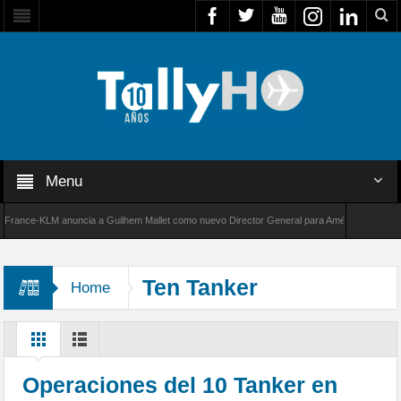
Menu
ce-KLM anuncia a Guilhem Mallet como nuevo Director General para América Latina
de Bombardier establece un nuevo récord de velocidad entre Los Ángeles y Farnborough, R
Ten Tanker
Home
Operaciones del 10 Tanker en