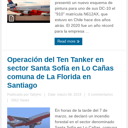
presentó un nuevo esquema de
pintura para uno de sus DC-10 el
"910" matrícula N612AX, que
estuvo en Chile hace dos años
atrás. El 2020 fue un año récord
para la empresa ...
Read more
Operación del Ten Tanker en
sector Santa Sofía en Lo Cañas
comuna de La Florida en
Santiago
Publicado por
TallyHo
|
Date: marzo 08, 2019
|
0 commentarios
|
3962 Views
En horas de la tarde del 7 de
marzo, se declaró un incendio
forestal en el sector denominado
Santa Sofía en Lo Cañas, comuna