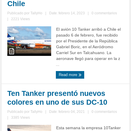
Chile
Publicado por
TallyHo
|
Date: febrero 14, 2023
|
0 commentarios
|
2221 Views
El avión 10 Tanker arribó a Chile el
pasado 6 de febrero, fue recibido
por el Presidente de la República
Gabriel Boric, en el Aeródromo
Carriel Sur en Talcahuano. La
aeronave llegó para operar en la z
...
Read more
Ten Tanker presentó nuevos
colores en uno de sus DC-10
Publicado por
TallyHo
|
Date: febrero 04, 2021
|
0 commentarios
|
3385 Views
Esta semana la empresa 10Tanker