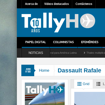
Acerca de
Videos destacados
Contáctenos
PAPEL DIGITAL
COLUMNISTAS
EFEMÉRIDES
NOTICIAS
et como nuevo Director General para América Latina
Thales multiplica por diez su 
Dassault Rafale
Home
Grid
L