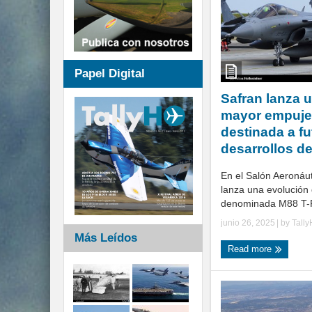
Papel Digital
Safran lanza 
mayor empuje
destinada a f
desarrollos de
En el Salón Aeronáut
lanza una evolución
denominada M88 T-
junio 26, 2025
| by
Tall
Más Leídos
Read more