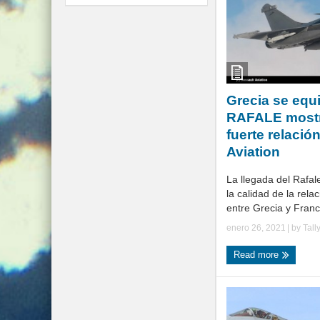
Grecia se equ
RAFALE mostr
fuerte relació
Aviation
La llegada del Rafal
la calidad de la rela
entre Grecia y Francia
enero 26, 2021
| by
Tall
Read more