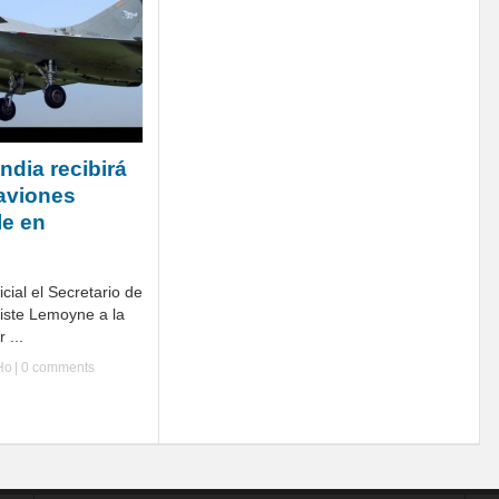
ndia recibirá
aviones
le en
icial el Secretario de
tiste Lemoyne a la
 ...
Ho
|
0 comments