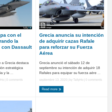
ipa con el
Grecia anuncia su intención
ando la
de adquirir cazas Rafale
n con Dassault
para reforzar su Fuerza
Aérea
e a Grecia destaca
Grecia anunció el sábado 12 de
ción estratégica
septiembre su intención de adquirir 18
 y la ...
Rafales para equipar su fuerza aére ...
yHo
|
0 comments
septiembre 13, 2020
| by
TallyHo
|
0 comments
Read more