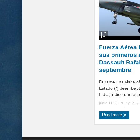
Fuerza Aérea I
sus primeros 
Dassault Rafa
septiembre
Durante una visita of
Estado (*) Jean Bap
India, indicó que el pr
junio 11, 2019
| by
Tally
Read more