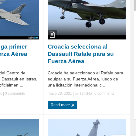
ega primer
Croacia selecciona al
erza Aérea
Dassault Rafale para su
Fuerza Aérea
 del Centro de
Croacia ha seleccionado el Rafale para
Dassault en Istres,
equipar a su Fuerza Aérea, luego de
ficialmen ...
una licitación internacional c ...
Ho
|
0 comments
mayo 28, 2021
| by
TallyHo
|
0 comments
Read more