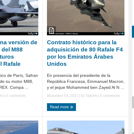
una versión de
Contrato histórico para la
 del M88
adquisición de 80 Rafale F4
uturos
por los Emiratos Árabes
l Rafale
Unidos
ico de París, Safran
En presencia del presidente de la
 de su motor M88,
República Francesa, Emmanuel Macron,
REX. Compa ...
y el jeque Mohammed ben Zayed Al N ...
yHo
|
0 comments
diciembre 03, 2021
| by
TallyHo
|
0 comments
Read more