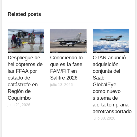
Related posts
Despliegue de
Conociendo lo
OTAN anunció
helicópteros de
que es la fase
adquisición
las FFAA por
FAM/FIT en
conjunta del
estado de
Salitre 2026
Saab
catástrofe en
GlobalEye
julio 13, 2026
Región de
como nuevo
Coquimbo
sistema de
alerta temprana
julio 21, 2026
aerotransportado
julio 08, 2026