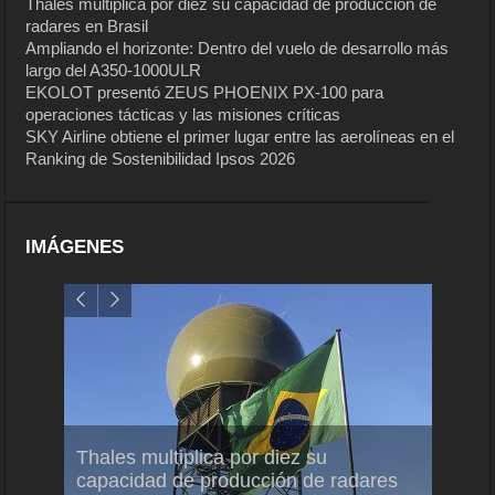
Thales multiplica por diez su capacidad de producción de
radares en Brasil
Ampliando el horizonte: Dentro del vuelo de desarrollo más
largo del A350-1000ULR
EKOLOT presentó ZEUS PHOENIX PX-100 para
operaciones tácticas y las misiones críticas
SKY Airline obtiene el primer lugar entre las aerolíneas en el
Ranking de Sostenibilidad Ipsos 2026
IMÁGENES
em
Thales multiplica por diez su
Ampli
ral
capacidad de producción de radares
vuelo