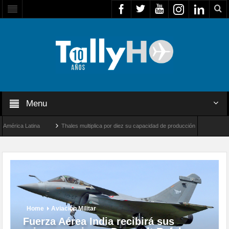
Menu
ica Latina
Thales multiplica por diez su capacidad de producción de radares en Brasi
geles y Farnborough, Reino Unido
Airbus U030 Flexrotor inicia sus operaciones con 
Home
Aviación Militar
Fuerza Aérea India recibirá sus