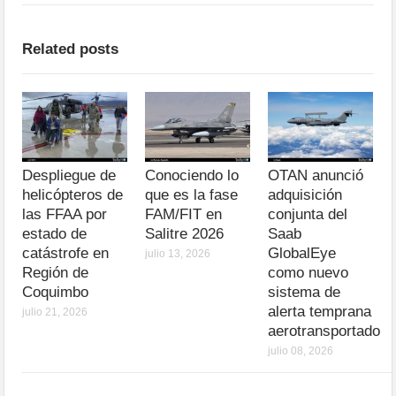
Related posts
Despliegue de
Conociendo lo
OTAN anunció
helicópteros de
que es la fase
adquisición
las FFAA por
FAM/FIT en
conjunta del
estado de
Salitre 2026
Saab
catástrofe en
GlobalEye
julio 13, 2026
Región de
como nuevo
Coquimbo
sistema de
alerta temprana
julio 21, 2026
aerotransportado
julio 08, 2026