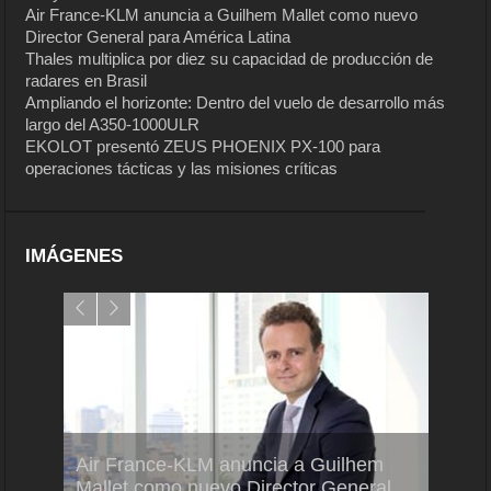
Air France-KLM anuncia a Guilhem Mallet como nuevo
Director General para América Latina
Thales multiplica por diez su capacidad de producción de
radares en Brasil
Ampliando el horizonte: Dentro del vuelo de desarrollo más
largo del A350-1000ULR
EKOLOT presentó ZEUS PHOENIX PX-100 para
operaciones tácticas y las misiones críticas
IMÁGENES
Air France-KLM anuncia a Guilhem
Thale
ra del
Mallet como nuevo Director General
capac