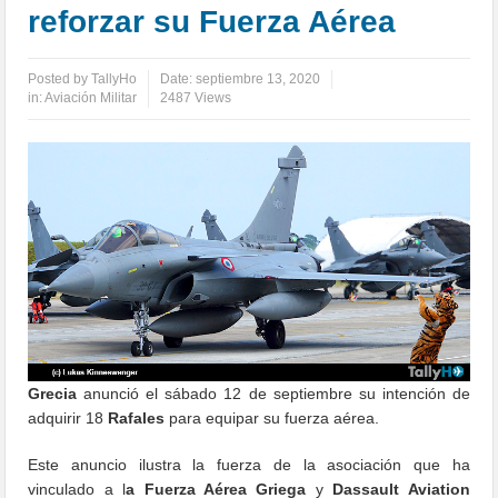
reforzar su Fuerza Aérea
Posted by
TallyHo
Date:
septiembre 13, 2020
in:
Aviación Militar
2487 Views
Grecia
anunció el sábado 12 de septiembre su intención de
adquirir 18
Rafales
para equipar su fuerza aérea.
Este anuncio ilustra la fuerza de la asociación que ha
vinculado a l
a Fuerza Aérea Griega
y
Dassault Aviation