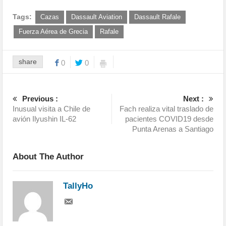
Tags:
Cazas
Dassault Aviation
Dassault Rafale
Fuerza Aérea de Grecia
Rafale
share
0
0
Previous :
Next :
Inusual visita a Chile de
Fach realiza vital traslado de
avión Ilyushin IL-62
pacientes COVID19 desde
Punta Arenas a Santiago
About The Author
TallyHo