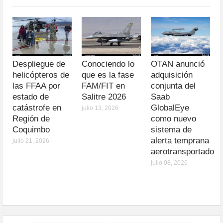
Despliegue de
Conociendo lo
OTAN anunció
helicópteros de
que es la fase
adquisición
las FFAA por
FAM/FIT en
conjunta del
estado de
Salitre 2026
Saab
catástrofe en
GlobalEye
julio 13, 2026
Región de
como nuevo
Coquimbo
sistema de
alerta temprana
julio 21, 2026
aerotransportado
julio 08, 2026