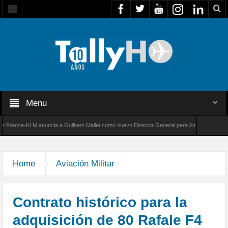
Menu
ance-KLM anuncia a Guilhem Mallet como nuevo Director General para América Latina
0 de Bombardier establece un nuevo récord de velocidad entre Los Ángeles y Farnborough,
Home
Aviación Militar
Contrato histórico para la
adquisición de 80 Rafale F4