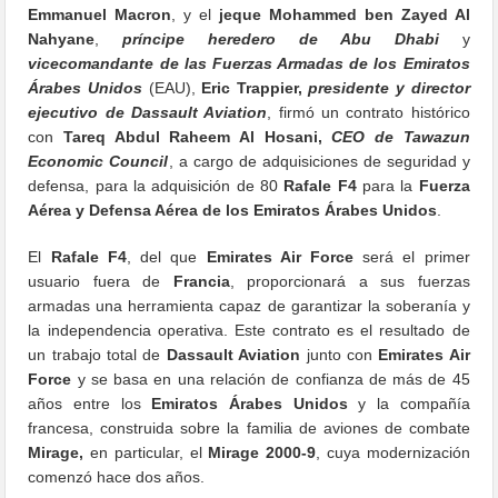
Emmanuel Macron
, y el
jeque Mohammed ben Zayed Al
Nahyane
,
príncipe heredero de Abu Dhabi
y
vicecomandante de las Fuerzas Armadas de los Emiratos
Árabes Unidos
(EAU),
Eric Trappier,
presidente y director
ejecutivo de Dassault Aviation
, firmó un contrato histórico
con
Tareq Abdul Raheem Al Hosani,
CEO de Tawazun
Economic Council
, a cargo de adquisiciones de seguridad y
defensa, para la adquisición de 80
Rafale F4
para la
Fuerza
Aérea y Defensa Aérea de los Emiratos Árabes Unidos
.
El
Rafale F4
, del que
Emirates Air Force
será el primer
usuario fuera de
Francia
, proporcionará a sus fuerzas
armadas una herramienta capaz de garantizar la soberanía y
la independencia operativa. Este contrato es el resultado de
un trabajo total de
Dassault Aviation
junto con
Emirates Air
Force
y se basa en una relación de confianza de más de 45
años entre los
Emiratos Árabes Unidos
y la compañía
francesa, construida sobre la familia de aviones de combate
Mirage,
en particular, el
Mirage 2000-9
, cuya modernización
comenzó hace dos años.