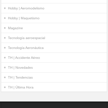
Hobby | Aeromodelismo
Hobby | Maquetismo
Magazine
Tecnología aeroespacial
Tecnología Aeronáutica
TH | Accidente Aéreo
TH | Novedades
TH | Tendencias
TH | Última Hora