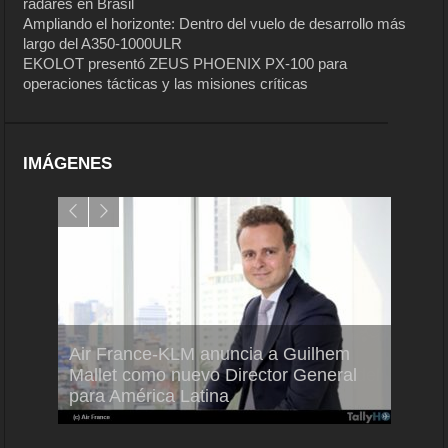
radares en Brasil
Ampliando el horizonte: Dentro del vuelo de desarrollo más
largo del A350-1000ULR
EKOLOT presentó ZEUS PHOENIX PX-100 para
operaciones tácticas y las misiones críticas
IMÁGENES
Air France-KLM anuncia a Guilhem
Thale
ra del
Mallet como nuevo Director General
capac
para América Latina
en Br