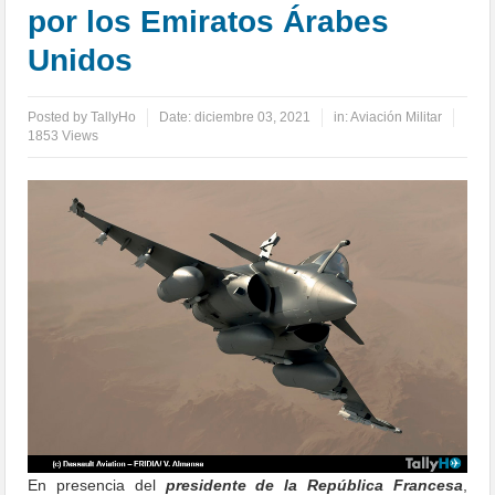
por los Emiratos Árabes
Unidos
Posted by
TallyHo
Date:
diciembre 03, 2021
in:
Aviación Militar
1853 Views
En presencia del
presidente de la República Francesa
,