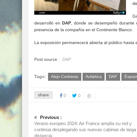
de
G
desarrolló en
DAP
, donde se desempeñó durante c
presencia de la compañía en el Continente Blanco.
La exposición permanecerá abierta al público hasta 
Post source :
DAP
Tags:
Alejo Contreras
Antártica
DAP
Exposi
share
0
0
Previous :
Verano europeo 2024: Air France amplía su red y
continúa desplegando sus nuevas cabinas de larga
distancia