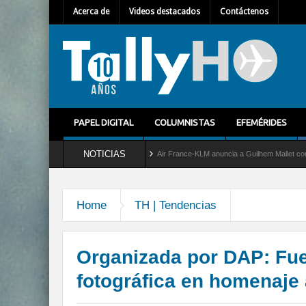
Acerca de
Videos destacados
Contáctenos
PAPEL DIGITAL
COLUMNISTAS
EFEMÉRIDES
NOTICIAS
ervicio al C-2 Greyhound
Air France-KLM anuncia a Guilhem Mallet como nuevo Direc
Home
TH | Tendencias
Organizada por DAP: Fue
fotográfica en homenaje 