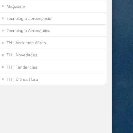
Magazine
Tecnología aeroespacial
Tecnología Aeronáutica
TH | Accidente Aéreo
TH | Novedades
TH | Tendencias
TH | Última Hora