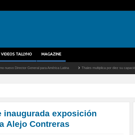
VIDEOS TALLYHO
MAGAZINE
tor General para América Latina
Thales multiplica por diez su capacidad de producc
 inaugurada exposición
a Alejo Contreras