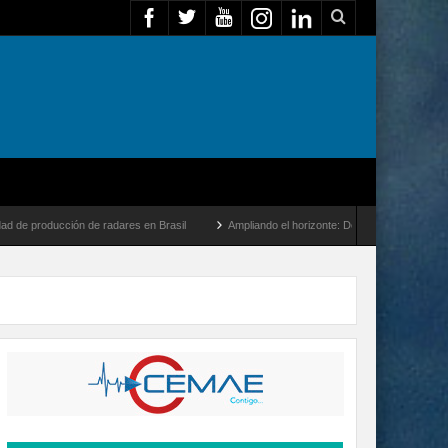
ión de radares en Brasil
Ampliando el horizonte: Dentro del vuelo de desarrollo más