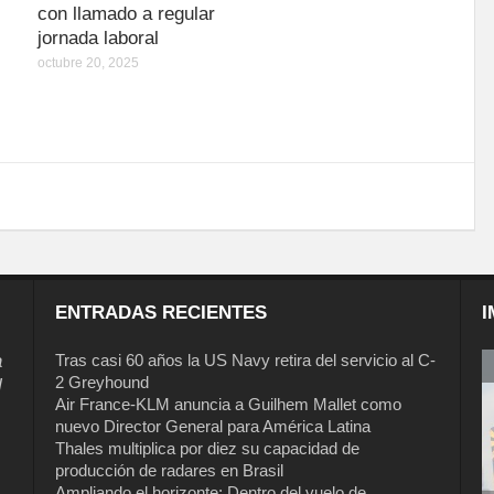
con llamado a regular
jornada laboral
octubre 20, 2025
ENTRADAS RECIENTES
I
a
Tras casi 60 años la US Navy retira del servicio al C-
2 Greyhound
l
Air France-KLM anuncia a Guilhem Mallet como
nuevo Director General para América Latina
Thales multiplica por diez su capacidad de
producción de radares en Brasil
Ampliando el horizonte: Dentro del vuelo de