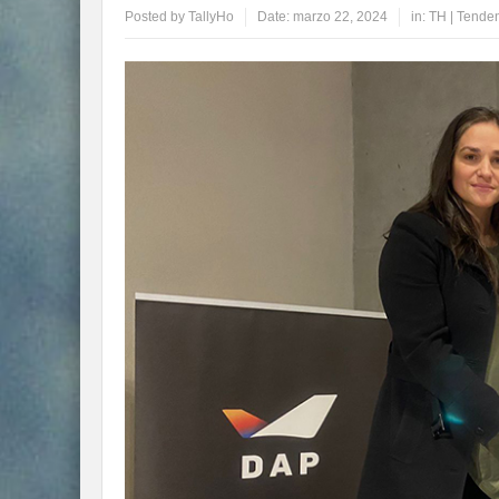
Posted by
TallyHo
Date:
marzo 22, 2024
in:
TH | Tende