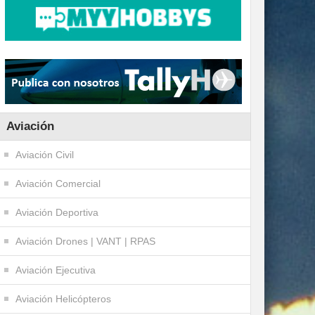
Aviación
Aviación Civil
Aviación Comercial
Aviación Deportiva
Aviación Drones | VANT | RPAS
Aviación Ejecutiva
Aviación Helicópteros