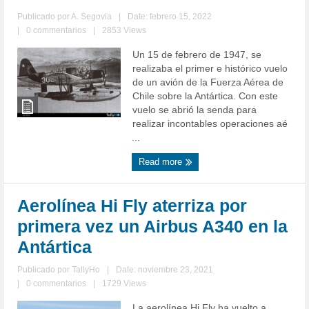
Publicado por
A. Segovia
|
Date: febrero 15, 2022
|
0 commentarios
|
2853 Views
Un 15 de febrero de 1947, se
realizaba el primer e histórico vuelo
de un avión de la Fuerza Aérea de
Chile sobre la Antártica. Con este
vuelo se abrió la senda para
realizar incontables operaciones aé
...
Read more
Aerolínea Hi Fly aterriza por
primera vez un Airbus A340 en la
Antártica
Publicado por
TallyHo
|
Date: noviembre 23, 2021
|
0 commentarios
|
1729 Views
La aerolínea Hi Fly ha vuelto a