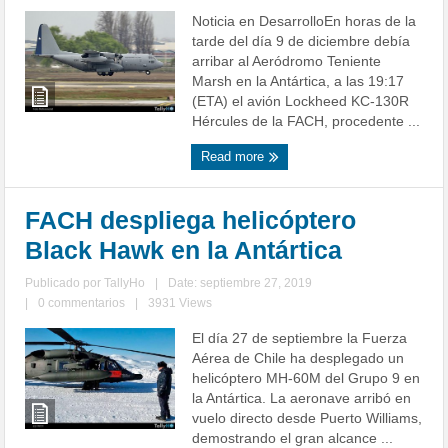
Noticia en DesarrolloEn horas de la
tarde del día 9 de diciembre debía
arribar al Aeródromo Teniente
Marsh en la Antártica, a las 19:17
(ETA) el avión Lockheed KC-130R
Hércules de la FACH, procedente ...
Read more
FACH despliega helicóptero
Black Hawk en la Antártica
Publicado por
TallyHo
|
Date: septiembre 27, 2019
|
0 commentarios
|
3931 Views
El día 27 de septiembre la Fuerza
Aérea de Chile ha desplegado un
helicóptero MH-60M del Grupo 9 en
la Antártica. La aeronave arribó en
vuelo directo desde Puerto Williams,
demostrando el gran alcance ...