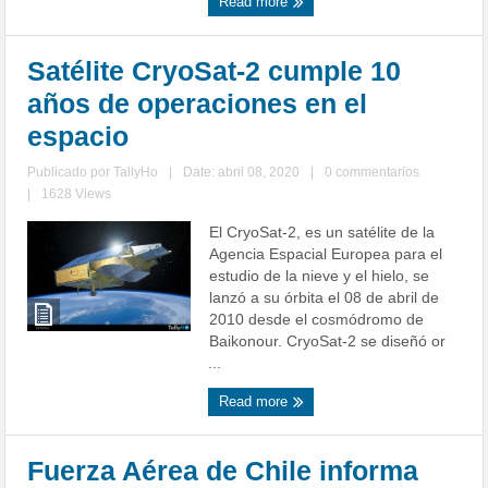
Read more
Satélite CryoSat-2 cumple 10
años de operaciones en el
espacio
Publicado por
TallyHo
|
Date: abril 08, 2020
|
0 commentarios
|
1628 Views
El CryoSat-2, es un satélite de la
Agencia Espacial Europea para el
estudio de la nieve y el hielo, se
lanzó a su órbita el 08 de abril de
2010 desde el cosmódromo de
Baikonour. CryoSat-2 se diseñó or
...
Read more
Fuerza Aérea de Chile informa