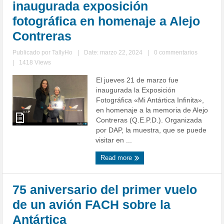
inaugurada exposición
fotográfica en homenaje a Alejo
Contreras
Publicado por
TallyHo
|
Date: marzo 22, 2024
|
0 commentarios
|
1418 Views
El jueves 21 de marzo fue
inaugurada la Exposición
Fotográfica «Mi Antártica Infinita»,
en homenaje a la memoria de Alejo
Contreras (Q.E.P.D.). Organizada
por DAP, la muestra, que se puede
visitar en ...
Read more
75 aniversario del primer vuelo
de un avión FACH sobre la
Antártica