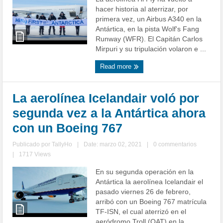
hacer historia al aterrizar, por
primera vez, un Airbus A340 en la
Antártica, en la pista Wolf's Fang
Runway (WFR). El Capitán Carlos
Mirpuri y su tripulación volaron e ...
Read more
La aerolínea Icelandair voló por
segunda vez a la Antártica ahora
con un Boeing 767
Publicado por
TallyHo
|
Date: marzo 02, 2021
|
0 commentarios
|
1717 Views
En su segunda operación en la
Antártica la aerolínea Icelandair el
pasado viernes 26 de febrero,
arribó con un Boeing 767 matrícula
TF-ISN, el cual aterrizó en el
aeródromo Troll (QAT) en la