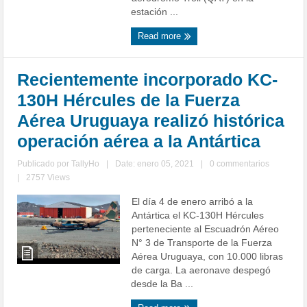
estación ...
Read more
Recientemente incorporado KC-
130H Hércules de la Fuerza
Aérea Uruguaya realizó histórica
operación aérea a la Antártica
Publicado por
TallyHo
|
Date: enero 05, 2021
|
0 commentarios
|
2757 Views
El día 4 de enero arribó a la
Antártica el KC-130H Hércules
perteneciente al Escuadrón Aéreo
N° 3 de Transporte de la Fuerza
Aérea Uruguaya, con 10.000 libras
de carga. La aeronave despegó
desde la Ba ...