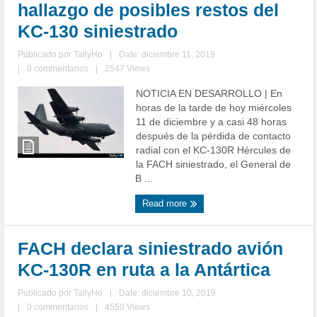
hallazgo de posibles restos del
KC-130 siniestrado
Publicado por
TallyHo
|
Date: diciembre 11, 2019
|
0 commentarios
|
2547 Views
NOTICIA EN DESARROLLO | En
horas de la tarde de hoy miércoles
11 de diciembre y a casi 48 horas
después de la pérdida de contacto
radial con el KC-130R Hércules de
la FACH siniestrado, el General de
B ...
Read more
FACH declara siniestrado avión
KC-130R en ruta a la Antártica
Publicado por
TallyHo
|
Date: diciembre 10, 2019
|
0 commentarios
|
4550 Views