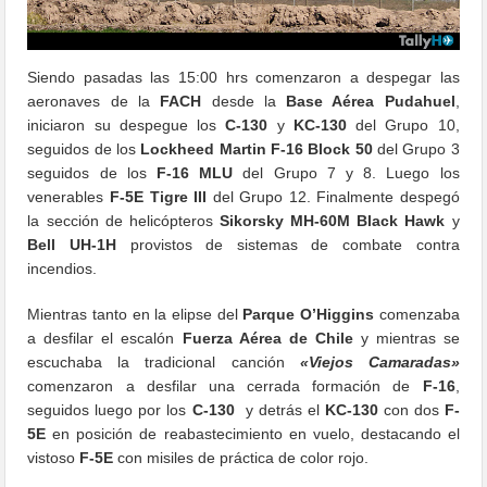
Siendo pasadas las 15:00 hrs comenzaron a despegar las
aeronaves de la
FACH
desde la
Base Aérea Pudahuel
,
iniciaron su despegue los
C-130
y
KC-130
del Grupo 10,
seguidos de los
Lockheed Martin F-16 Block 50
del Grupo 3
seguidos de los
F-16 MLU
del Grupo 7 y 8. Luego los
venerables
F-5E Tigre III
del Grupo 12. Finalmente despegó
la sección de helicópteros
Sikorsky
MH-60M
Black Hawk
y
Bell UH-1H
provistos de sistemas de combate contra
incendios.
Mientras tanto en la elipse del
Parque O’Higgins
comenzaba
a desfilar el escalón
Fuerza Aérea de Chile
y mientras se
escuchaba la tradicional canción
«Viejos Camaradas»
comenzaron a desfilar una cerrada formación de
F-16
,
seguidos luego por los
C-130
y detrás el
KC-130
con dos
F-
5E
en posición de reabastecimiento en vuelo, destacando el
vistoso
F-5E
con misiles de práctica de color rojo.