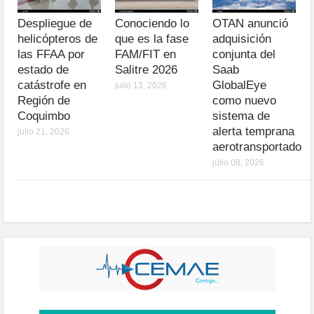
Despliegue de
Conociendo lo
OTAN anunció
helicópteros de
que es la fase
adquisición
las FFAA por
FAM/FIT en
conjunta del
estado de
Salitre 2026
Saab
catástrofe en
GlobalEye
julio 13, 2026
Región de
como nuevo
Coquimbo
sistema de
alerta temprana
julio 21, 2026
aerotransportado
julio 08, 2026