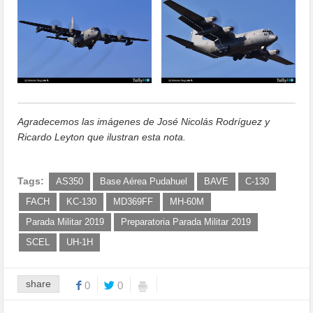
Agradecemos las imágenes de José Nicolás Rodríguez y
Ricardo Leyton que ilustran esta nota.
Tags:
AS350
Base Aérea Pudahuel
BAVE
C-130
FACH
KC-130
MD369FF
MH-60M
Parada Militar 2019
Preparatoria Parada Militar 2019
SCEL
UH-1H
share
0
0