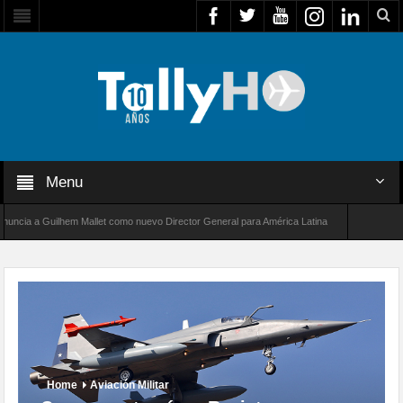
Menu
m Mallet como nuevo Director General para América Latina
Thales multiplica por di
 un nuevo récord de velocidad entre Los Ángeles y Farnborough, Reino Unido
Home
Aviación Militar