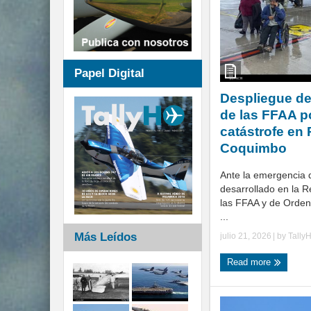
Papel Digital
Despliegue de
de las FFAA p
catástrofe en
Coquimbo
Ante la emergencia 
desarrollado en la 
las FFAA y de Orden
...
Más Leídos
julio 21, 2026
| by
Tally
Read more