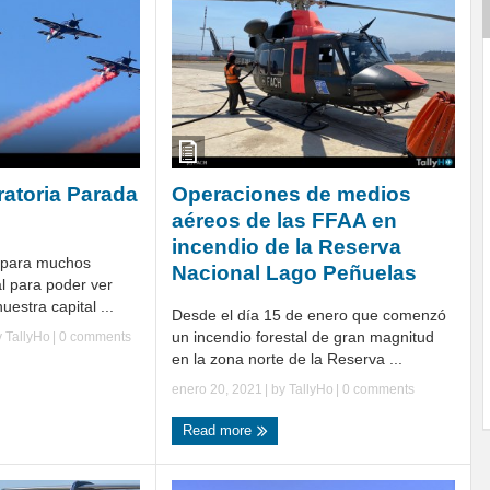
ratoria Parada
Operaciones de medios
aéreos de las FFAA en
incendio de la Reserva
o para muchos
Nacional Lago Peñuelas
l para poder ver
uestra capital ...
Desde el día 15 de enero que comenzó
un incendio forestal de gran magnitud
y
TallyHo
|
0 comments
en la zona norte de la Reserva ...
enero 20, 2021
| by
TallyHo
|
0 comments
Read more