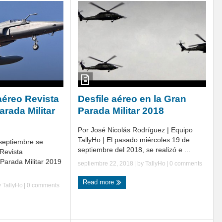
éreo Revista
Desfile aéreo en la Gran
arada Militar
Parada Militar 2018
Por José Nicolás Rodríguez | Equipo
TallyHo | El pasado miércoles 19 de
 septiembre se
septiembre del 2018, se realizó e ...
 Revista
 Parada Militar 2019
septiembre 22, 2018
| by
TallyHo
|
0 comments
Read more
y
TallyHo
|
0 comments