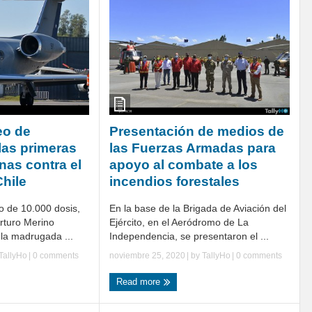
eo de
Presentación de medios de
las primeras
las Fuerzas Armadas para
nas contra el
apoyo al combate a los
hile
incendios forestales
o de 10.000 dosis,
En la base de la Brigada de Aviación del
Arturo Merino
Ejército, en el Aeródromo de La
 la madrugada ...
Independencia, se presentaron el ...
TallyHo
|
0 comments
noviembre 25, 2020
| by
TallyHo
|
0 comments
Read more