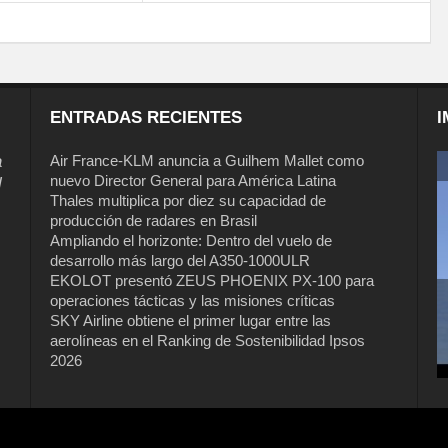
ENTRADAS RECIENTES
I
a
Air France-KLM anuncia a Guilhem Mallet como
nuevo Director General para América Latina
l
Thales multiplica por diez su capacidad de
producción de radares en Brasil
Ampliando el horizonte: Dentro del vuelo de
desarrollo más largo del A350-1000ULR
EKOLOT presentó ZEUS PHOENIX PX-100 para
operaciones tácticas y las misiones críticas
Air France-KLM anuncia a Guilhem
SKY Airline obtiene el primer lugar entre las
Mallet como nuevo Director General
aerolíneas en el Ranking de Sostenibilidad Ipsos
para América Latina
2026