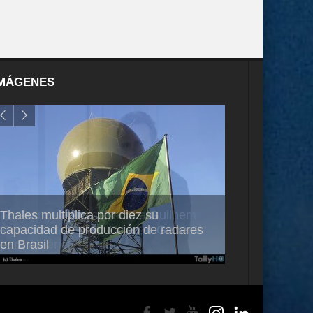
MÁGENES
Thales multiplica por diez su
Ampliando el h
capacidad de producción de radares
vuelo de desar
en Brasil
A350-1000UL