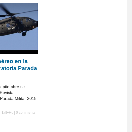
éreo en la
ratoria Parada
septiembre se
 Revista
 Parada Militar 2018
y
TallyHo
|
0 comments