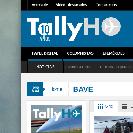
Acerca de
Videos destacados
Contáctenos
PAPEL DIGITAL
COLUMNISTAS
EFEMÉRIDES
NOTICIAS
o nuevo Director General para América Latina
Thales multiplica por diez su capacid
BAVE
Home
Grid
L