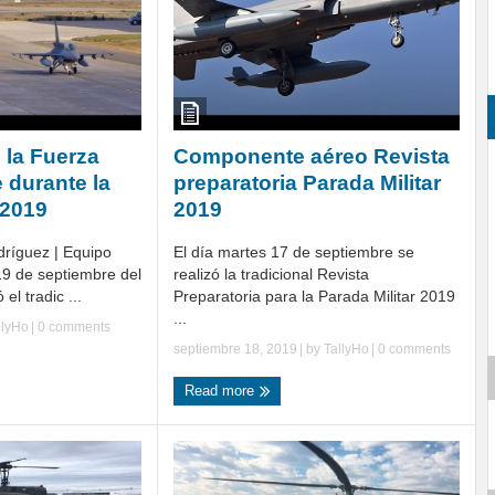
 la Fuerza
Componente aéreo Revista
 durante la
preparatoria Parada Militar
 2019
2019
dríguez | Equipo
El día martes 17 de septiembre se
19 de septiembre del
realizó la tradicional Revista
l tradic ...
Preparatoria para la Parada Militar 2019
...
llyHo
|
0 comments
septiembre 18, 2019
| by
TallyHo
|
0 comments
Read more