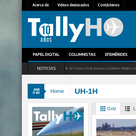
Acerca de
Videos destacados
Contáctenos
PAPEL DIGITAL
COLUMNISTAS
EFEMÉRIDES
NOTICIAS
icio al C-2 Greyhound
Air France-KLM anuncia a Guilhem Mallet como nuevo Director
UH-1H
Home
Grid
L