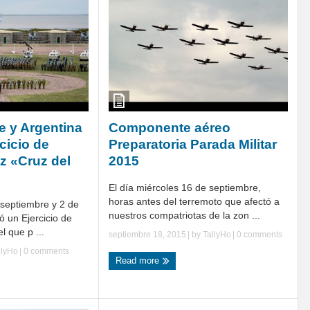
e y Argentina
Componente aéreo
rcicio de
Preparatoria Parada Militar
z «Cruz del
2015
El día miércoles 16 de septiembre,
horas antes del terremoto que afectó a
 septiembre y 2 de
nuestros compatriotas de la zon ...
ó un Ejercicio de
l que p ...
septiembre 18, 2015
| by
TallyHo
|
0 comments
llyHo
|
0 comments
Read more