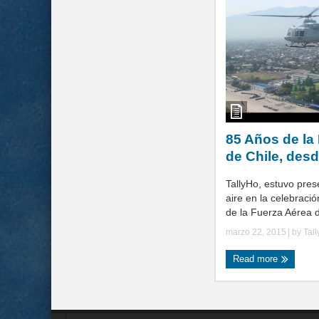
85 Años de la
de Chile, desd
TallyHo, estuvo pres
aire en la celebració
de la Fuerza Aérea d
marzo 22, 2015
| by
Tal
Read more