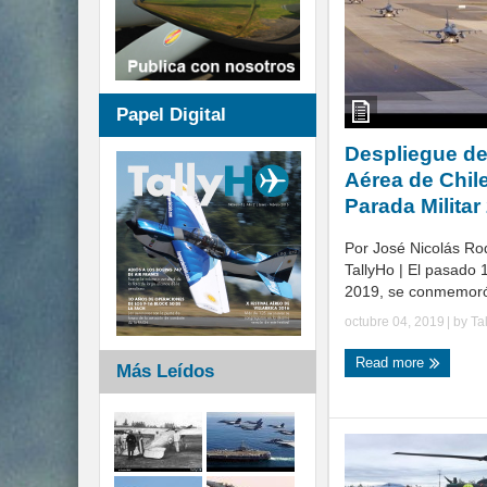
Papel Digital
Despliegue de
Aérea de Chile
Parada Militar
Por José Nicolás Ro
TallyHo | El pasado 
2019, se conmemoró e
octubre 04, 2019
| by
Ta
Read more
Más Leídos