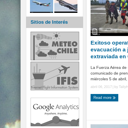
Sitios de Interés
Exitoso opera
evacuación a 
extraviada e
La Fuerza Aérea de 
comunicado de prens
miércoles 5 de abril, 
abril 06, 2017
| by
Tally
Read more