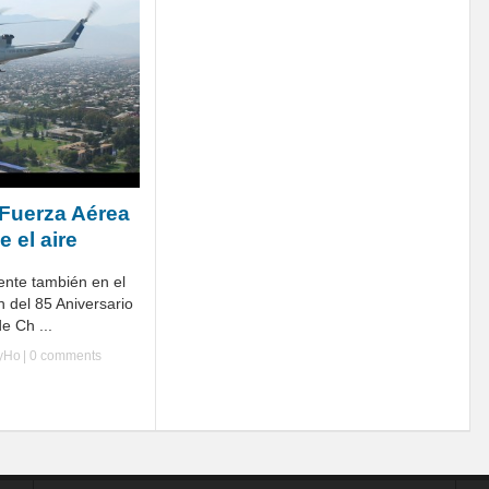
 Fuerza Aérea
e el aire
ente también en el
n del 85 Aniversario
e Ch ...
lyHo
|
0 comments