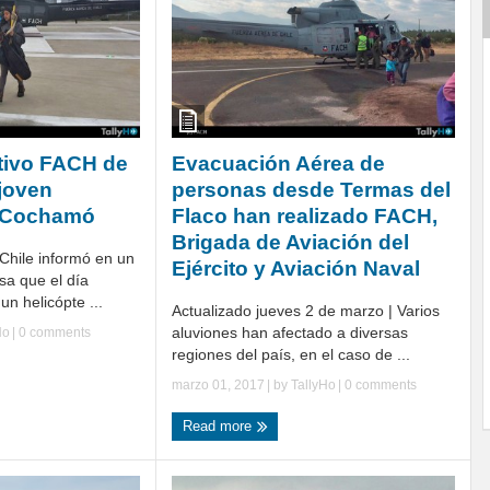
tivo FACH de
Evacuación Aérea de
joven
personas desde Termas del
n Cochamó
Flaco han realizado FACH,
Brigada de Aviación del
Chile informó en un
Ejército y Aviación Naval
a que el día
un helicópte ...
Actualizado jueves 2 de marzo | Varios
aluviones han afectado a diversas
Ho
|
0 comments
regiones del país, en el caso de ...
marzo 01, 2017
| by
TallyHo
|
0 comments
Read more