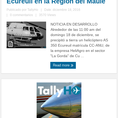
Ecureuil en la Región del Maule
Publicado por
TallyHo
|
Date: diciembre 18, 2016
|
0 commentarios
|
3570 Views
NOTICIA EN DESARROLLO
Alrededor de las 11:00 am del
domingo 18 de diciembre, se
precipitó a tierra un helicóptero AS
350 Ecureuil matrícula CC-ANU, de
la empresa HeliAgro en el sector
"La Gorda" de Cu ...
Read more