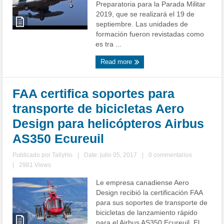
Preparatoria para la Parada Militar
2019, que se realizará el 19 de
septiembre. Las unidades de
formación fueron revistadas como
es tra ...
Read more
FAA certifica soportes para
transporte de bicicletas Aero
Design para helicópteros Airbus
AS350 Ecureuil
Publicado por
TallyHo
|
Date: julio 05, 2017
|
0 commentarios
|
2981 Views
Le empresa canadiense Aero
Design recibió la certificación FAA
para sus soportes de transporte de
bicicletas de lanzamiento rápido
para el Airbus AS350 Ecureuil. El