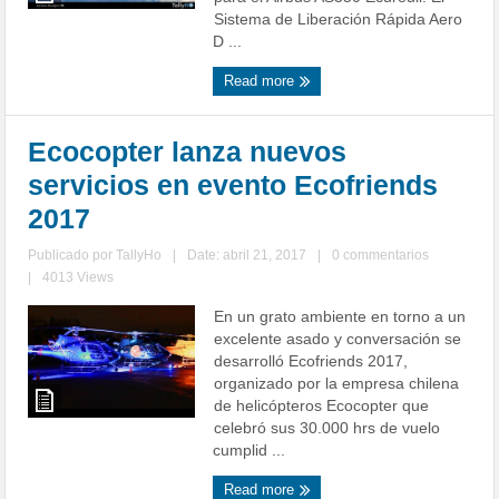
Sistema de Liberación Rápida Aero
D ...
Read more
Ecocopter lanza nuevos
servicios en evento Ecofriends
2017
Publicado por
TallyHo
|
Date: abril 21, 2017
|
0 commentarios
|
4013 Views
En un grato ambiente en torno a un
excelente asado y conversación se
desarrolló Ecofriends 2017,
organizado por la empresa chilena
de helicópteros Ecocopter que
celebró sus 30.000 hrs de vuelo
cumplid ...
Read more