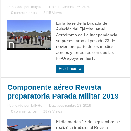
Publicado por
TallyHo
|
Date: noviembre 25, 2020
|
0 commentarios
|
2115 Views
En la base de la Brigada de
Aviación del Ejército, en el
Aeródromo de La Independencia,
se presentaron el pasado 23 de
noviembre parte de los medios
aéreos y terrestres con que las
FFAA apoyarán las l ...
Read more
Componente aéreo Revista
preparatoria Parada Militar 2019
Publicado por
TallyHo
|
Date: septiembre 18, 2019
|
0 commentarios
|
2879 Views
El día martes 17 de septiembre se
realizó la tradicional Revista