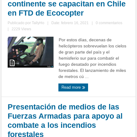
continente se capacitan en Chile
en FTD de Ecocopter
Publicado por
TallyHo
|
Date: febrero 16, 2021
|
0 commentarios
|
2229 Views
Por estos días, decenas de
helicópteros sobrevuelan los cielos
de gran parte del país y el
hemisferio sur para combatir el
fuego desatado por incendios
forestales. El lanzamiento de miles
de metros cú ...
Read more
Presentación de medios de las
Fuerzas Armadas para apoyo al
combate a los incendios
forestales