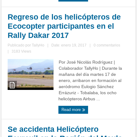
Regreso de los helicópteros de
Ecocopter participantes en el
Rally Dakar 2017
Publicado por
TallyHo
|
Date: enero 19, 2017
|
0 commentarios
|
3183 Views
Por José Nicolás Rodríguez |
Colaborador TallyHo | Durante la
mañana del día martes 17 de
enero, arribaron en formación al
aeródromo Eulogio Sánchez
Errázuriz - Tobalaba, los ocho
helicópteros Airbus ...
Read more
Se accidenta Helicóptero