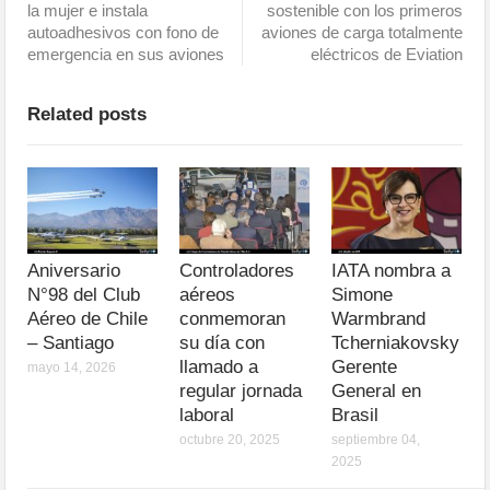
la mujer e instala
sostenible con los primeros
autoadhesivos con fono de
aviones de carga totalmente
emergencia en sus aviones
eléctricos de Eviation
Related posts
Aniversario
Controladores
IATA nombra a
N°98 del Club
aéreos
Simone
Aéreo de Chile
conmemoran
Warmbrand
– Santiago
su día con
Tcherniakovsky
llamado a
Gerente
mayo 14, 2026
regular jornada
General en
laboral
Brasil
octubre 20, 2025
septiembre 04,
2025