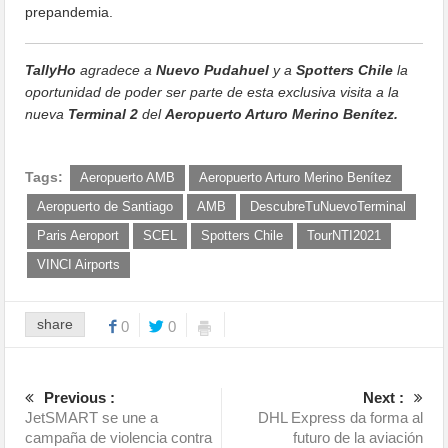
prepandemia.
TallyHo
agradece a
Nuevo Pudahuel
y a
Spotters Chile
la
oportunidad de poder ser parte de esta exclusiva visita a la
nueva
Terminal 2
del
Aeropuerto Arturo Merino Benítez.
Tags:
Aeropuerto AMB
Aeropuerto Arturo Merino Benítez
Aeropuerto de Santiago
AMB
DescubreTuNuevoTerminal
Paris Aeroport
SCEL
Spotters Chile
TourNTI2021
VINCI Airports
share
0
0
Previous :
Next :
JetSMART se une a
DHL Express da forma al
campaña de violencia contra
futuro de la aviación