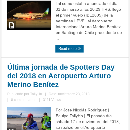
Tal como estaba anunciado el día
31 de marzo a las 20:29 HRS, llegó
el primer vuelo (IBE2605) de la
aerolínea LEVEL al Aeropuerto
Internacional Arturo Merino Benítez
en Santiago de Chile procedente de
...
Read more
Última jornada de Spotters Day
del 2018 en Aeropuerto Arturo
Merino Benítez
Publicado por
TallyHo
|
Date: noviembre 23, 2018
|
0 commentarios
|
3111 Views
Por José Nicolás Rodríguez |
Equipo TallyHo | El pasado día
sábado 17 de noviembre del 2018,
se realizó en el Aeropuerto