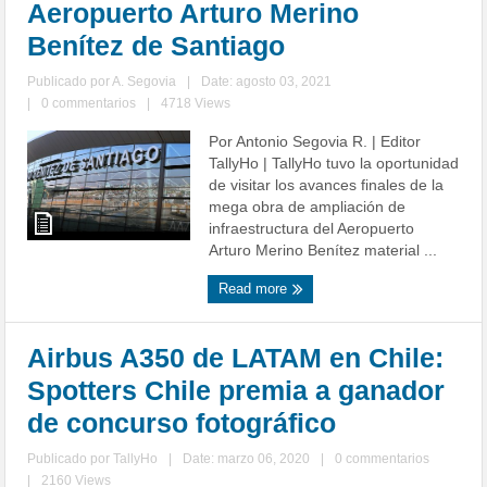
Aeropuerto Arturo Merino
Benítez de Santiago
Publicado por
A. Segovia
|
Date: agosto 03, 2021
|
0 commentarios
|
4718 Views
Por Antonio Segovia R. | Editor
TallyHo | TallyHo tuvo la oportunidad
de visitar los avances finales de la
mega obra de ampliación de
infraestructura del Aeropuerto
Arturo Merino Benítez material ...
Read more
Airbus A350 de LATAM en Chile:
Spotters Chile premia a ganador
de concurso fotográfico
Publicado por
TallyHo
|
Date: marzo 06, 2020
|
0 commentarios
|
2160 Views