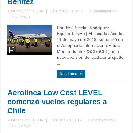
Benítez
Publicado por
TallyHo
|
Date: mayo 14, 2019
|
0 commentarios
|
2896 Views
Por José Nicolás Rodríguez |
Equipo TallyHo | El pasado sábado
11 de mayo del 2019, se realizó en
el Aeropuerto Internacional Arturo
Merino Benítez (SCL/SCEL), una
nueva versión del tradicional spotte
...
Read more
Aerolínea Low Cost LEVEL
comenzó vuelos regulares a
Chile
Publicado por
TallyHo
|
Date: abril 01, 2019
|
0 commentarios
|
3298 Views