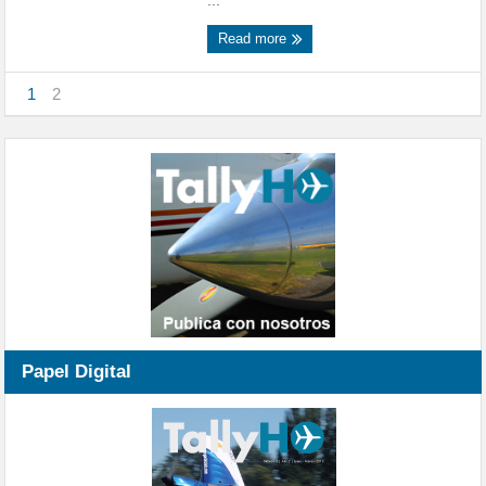
...
Read more
1
2
Papel Digital