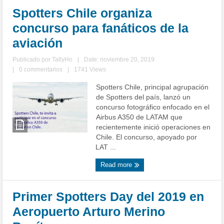
Spotters Chile organiza
concurso para fanáticos de la
aviación
Publicado por
TallyHo
|
Date: noviembre 20, 2019
|
0 commentarios
|
1741 Views
Spotters Chile, principal agrupación
de Spotters del país, lanzó un
concurso fotográfico enfocado en el
Airbus A350 de LATAM que
recientemente inició operaciones en
Chile. El concurso, apoyado por
LAT ...
Read more
Primer Spotters Day del 2019 en
Aeropuerto Arturo Merino