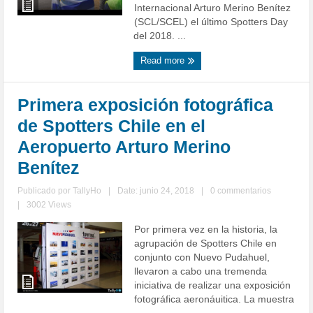
Internacional Arturo Merino Benítez
(SCL/SCEL) el último Spotters Day
del 2018. ...
Read more
Primera exposición fotográfica
de Spotters Chile en el
Aeropuerto Arturo Merino
Benítez
Publicado por
TallyHo
|
Date: junio 24, 2018
|
0 commentarios
|
3002 Views
Por primera vez en la historia, la
agrupación de Spotters Chile en
conjunto con Nuevo Pudahuel,
llevaron a cabo una tremenda
iniciativa de realizar una exposición
fotográfica aeronáuitica. La muestra