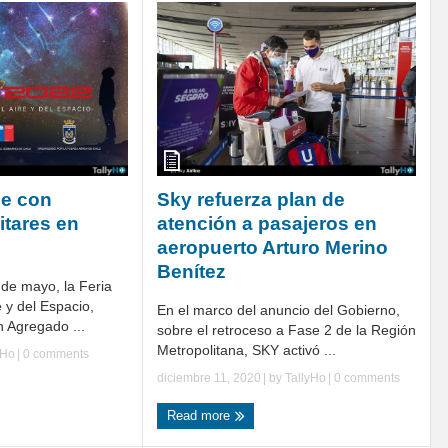
ne con
Sky refuerza plan de
itares en
atención a pasajeros en
aeropuerto Arturo Merino
Benítez
 de mayo, la Feria
e y del Espacio,
En el marco del anuncio del Gobierno,
 Agregado ...
sobre el retroceso a Fase 2 de la Región
Metropolitana, SKY activó ...
yHo
|
0 comments
diciembre 11, 2020
| by
TallyHo
|
0 comments
Read more