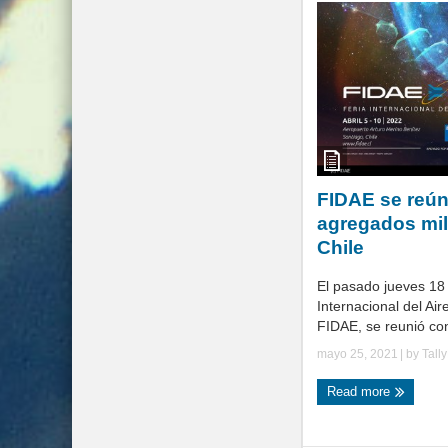
FIDAE se reú
agregados mil
Chile
El pasado jueves 18
Internacional del Air
FIDAE, se reunió con
mayo 25, 2021
| by
Tall
Read more