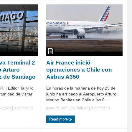
eva Terminal 2
Air France inició
o Arturo
operaciones a Chile con
z de Santiago
Airbus A350
R. | Editor TallyHo
En horas de la mañana de hoy 25 de
rtunidad de visitar
junio ha arribado al Aeropuerto Arturo
.
Merino Benítez en Chile a las 0 ...
Segovia
|
0 comments
junio 25, 2021
| by
TallyHo
|
0 comments
Read more