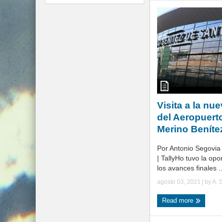
Visita a la nu
del Aeropuert
Merino Beníte
Por Antonio Segovia 
| TallyHo tuvo la opo
los avances finales ..
agosto 03, 2021
| by
A. 
Read more