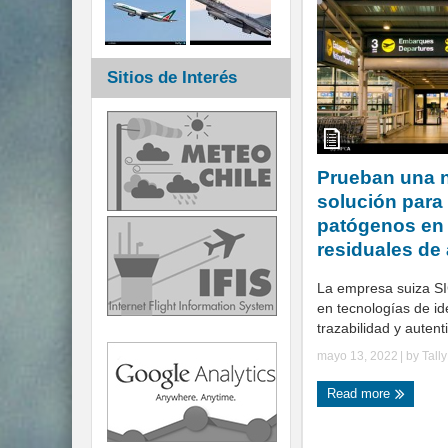
Sitios de Interés
Prueban una 
solución para
patógenos en
residuales de
La empresa suiza SI
en tecnologías de ide
trazabilidad y autent
mayo 13, 2022
| by
Tall
Read more