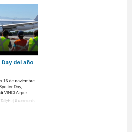
r Day del año
do 16 de noviembre
Spotter Day,
i VINCI Airpor ...
y
TallyHo
|
0 comments