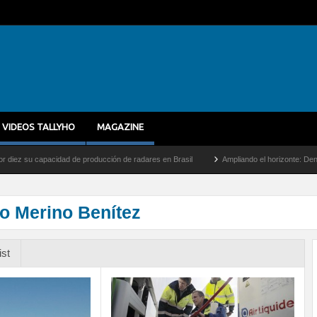
VIDEOS TALLYHO
MAGAZINE
idad de producción de radares en Brasil
Ampliando el horizonte: Dentro del vuelo de
o Merino Benítez
ist