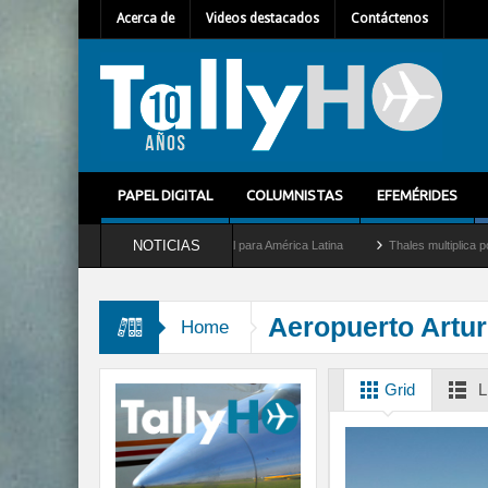
Acerca de
Videos destacados
Contáctenos
PAPEL DIGITAL
COLUMNISTAS
EFEMÉRIDES
NOTICIAS
omo nuevo Director General para América Latina
Thales multiplica por diez su capac
Aeropuerto Artur
Home
Grid
L