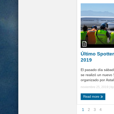
Último Spotte
2019
El pasado día sába
se realizó un nuevo 
organizado por Astald
noviembre 25, 2019
| b
Read more
1
2
3
4