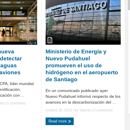
nueva
Ministerio de Energía y
 detectar
Nuevo Pudahuel
 aguas
promueven el uso de
 aviones
hidrógeno en el aeropuerto
de Santiago
CPA, líder mundial
ntificación,
En un comunicado publicado ayer
icación con ...
Nuevo Pudahuel informó respecto de los
avances en la descarbonización del ...
yHo
|
0 comments
octubre 20, 2021
| by
TallyHo
|
0 comments
Read more