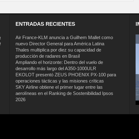
ENTRADAS RECIENTES
I
a
Air France-KLM anuncia a Guilhem Mallet como
nuevo Director General para América Latina
l
Thales multiplica por diez su capacidad de
producción de radares en Brasil
Ampliando el horizonte: Dentro del vuelo de
desarrollo más largo del A350-1000ULR
EKOLOT presentó ZEUS PHOENIX PX-100 para
operaciones tácticas y las misiones críticas
Air France-KLM anuncia a Guilhem
SKY Airline obtiene el primer lugar entre las
Mallet como nuevo Director General
aerolíneas en el Ranking de Sostenibilidad Ipsos
para América Latina
2026