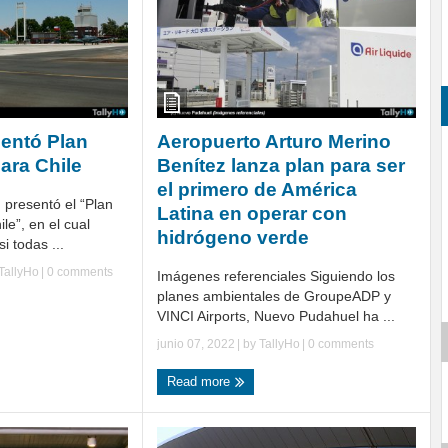
entó Plan
Aeropuerto Arturo Merino
ara Chile
Benítez lanza plan para ser
el primero de América
, presentó el “Plan
Latina en operar con
le”, en el cual
hidrógeno verde
i todas ...
TallyHo
|
0 comments
Imágenes referenciales Siguiendo los
planes ambientales de GroupeADP y
VINCI Airports, Nuevo Pudahuel ha ...
junio 07, 2022
| by
TallyHo
|
0 comments
Read more