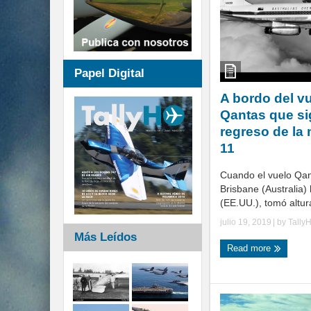
Papel Digital
A bordo del v
Qantas que si
regreso de la 
11
Cuando el vuelo Qa
Brisbane (Australia)
(EE.UU.), tomó altura
julio 19, 2019
| by
Tally
Más Leídos
Read more