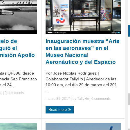
uelo de
Inauguración muestra “Arte
guió el
en las aeronaves” en el
misión Apollo
Museo Nacional
Aeronáutico y del Espacio
ntas QF596, desde
Por José Nicolás Rodríguez |
 hacia San Francisco
Colaborador TallyHo | Alrededor de las
 el 24 ...
10:00 am, del día 29 de marzo del 201
...
Ho
|
0 comments
marzo 31, 2017
| by
TallyHo
|
0 comments
Read more