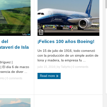
 del
¡Felices 100 años Boeing!
averi de Isla
Un 15 de julio de 1916, todo comenzó
con la producción de un simple avión de
lona y madera, la empresa fu ...
dríguez |
| El día 6 de marzo
julio 15, 2016
| by
TallyHo
|
0 comments
sencia de diver ...
Read more
lyHo
|
0 comments