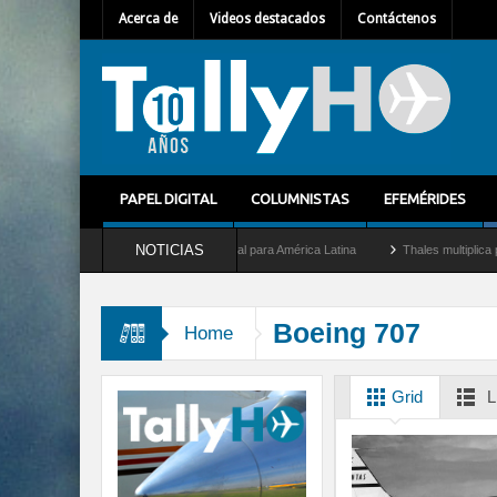
Acerca de
Videos destacados
Contáctenos
PAPEL DIGITAL
COLUMNISTAS
EFEMÉRIDES
NOTICIAS
et como nuevo Director General para América Latina
Thales multiplica por diez su 
Boeing 707
Home
Grid
L