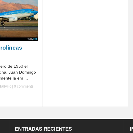
rolíneas
pero de 1950 el
tina, Juan Domingo
lmente la em ...
TallyHo
|
0 comments
ENTRADAS RECIENTES
I