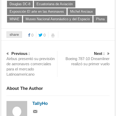
Douglas DC-8
Ecuatoriana de Aviación
Exposición El arte en las Aeronaves
Michel Anciaux
MNAE
Museo Nacional Aeronáutico y del Espacio
Pluna
share
0
0
Previous :
Next :
Airbus presentó su previsión
Boeing 787-10 Dreamliner
de aeronaves comerciales
realizó su primer vuelo
para el mercado
Latinoamericano
About The Author
TallyHo