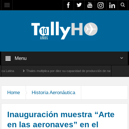
Menu
na
Thales multiplica por diez su capacidad de producción de radares en Brasil
Farnborough, Reino Unido
Airbus U030 Flexrotor inicia sus operaciones con la Agenc
Home
Historia Aeronáutica
Inauguración muestra “Arte
en las aeronaves” en el