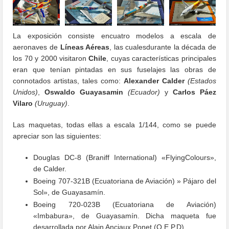
La exposición consiste encuatro modelos a escala de
aeronaves de
Líneas Aéreas
, las cualesdurante la década de
los 70 y 2000 visitaron
Chile
, cuyas características principales
eran que tenían pintadas en sus fuselajes las obras de
connotados artistas, tales como:
Alexander Calder
(Estados
Unidos)
,
Oswaldo Guayasamin
(Ecuador)
y
Carlos Páez
Vilaro
(Uruguay)
.
Las maquetas, todas ellas a escala 1/144, como se puede
apreciar son las siguientes:
Douglas DC-8 (Braniff International) «FlyingColours»,
de Calder.
Boeing 707-321B (Ecuatoriana de Aviación) » Pájaro del
Sol», de Guayasamín.
Boeing 720-023B (Ecuatoriana de Aviación)
«Imbabura», de Guayasamín. Dicha maqueta fue
desarrollada por Alain Anciaux Ponet (Q.E.P.D).