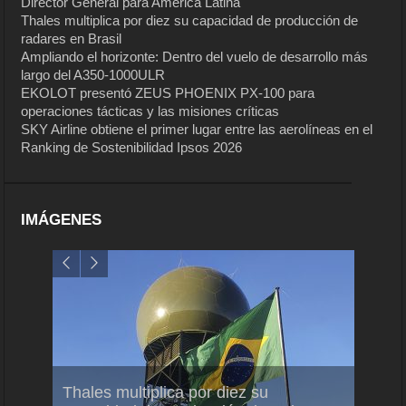
Director General para América Latina
Thales multiplica por diez su capacidad de producción de
radares en Brasil
Ampliando el horizonte: Dentro del vuelo de desarrollo más
largo del A350-1000ULR
EKOLOT presentó ZEUS PHOENIX PX-100 para
operaciones tácticas y las misiones críticas
SKY Airline obtiene el primer lugar entre las aerolíneas en el
Ranking de Sostenibilidad Ipsos 2026
IMÁGENES
em
Thales multiplica por diez su
Ampli