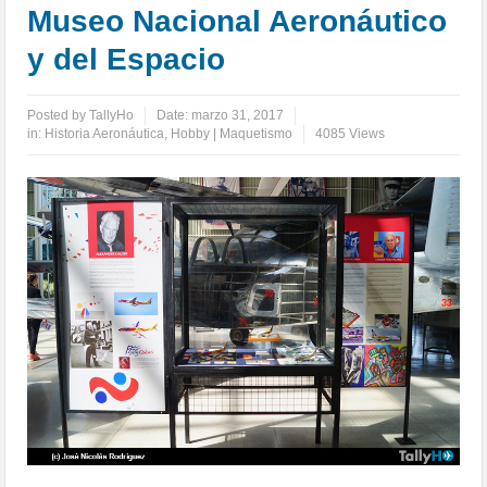
Museo Nacional Aeronáutico
y del Espacio
Posted by
TallyHo
Date:
marzo 31, 2017
in:
Historia Aeronáutica
,
Hobby | Maquetismo
4085 Views