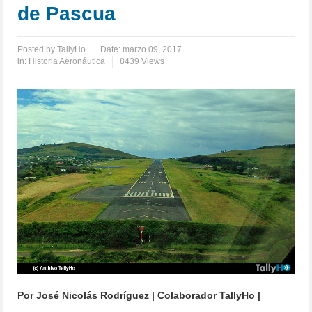
de Pascua
Posted by
TallyHo
Date:
marzo 09, 2017
in:
Historia Aeronáutica
8439 Views
Por José Nicolás Rodríguez | Colaborador TallyHo |