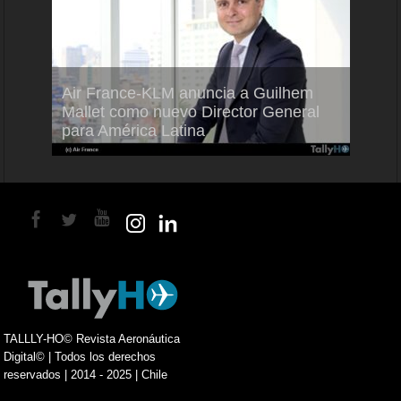
Air France-KLM anuncia a Guilhem
Thale
ra del
Mallet como nuevo Director General
capac
para América Latina
en Br
TALLLY-HO© Revista Aeronáutica
Digital© | Todos los derechos
reservados | 2014 - 2025 | Chile