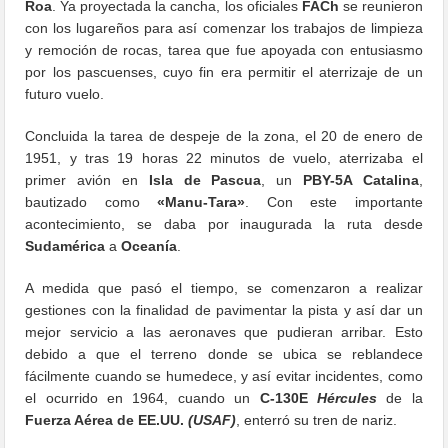
Roa
. Ya proyectada la cancha, los oficiales
FACh
se reunieron
con los lugareños para así comenzar los trabajos de limpieza
y remoción de rocas, tarea que fue apoyada con entusiasmo
por los pascuenses, cuyo fin era permitir el aterrizaje de un
futuro vuelo.
Concluida la tarea de despeje de la zona, el 20 de enero de
1951, y tras 19 horas 22 minutos de vuelo, aterrizaba el
primer avión en
Isla de Pascua
, un
PBY-5A Catalina
,
bautizado como
«Manu-Tara»
. Con este importante
acontecimiento, se daba por inaugurada la ruta desde
Sudamérica
a
Oceanía
.
A medida que pasó el tiempo, se comenzaron a realizar
gestiones con la finalidad de pavimentar la pista y así dar un
mejor servicio a las aeronaves que pudieran arribar. Esto
debido a que el terreno donde se ubica se reblandece
fácilmente cuando se humedece, y así evitar incidentes, como
el ocurrido en 1964, cuando un
C-130E
Hércules
de la
Fuerza Aérea de EE.UU.
(USAF)
, enterró su tren de nariz.