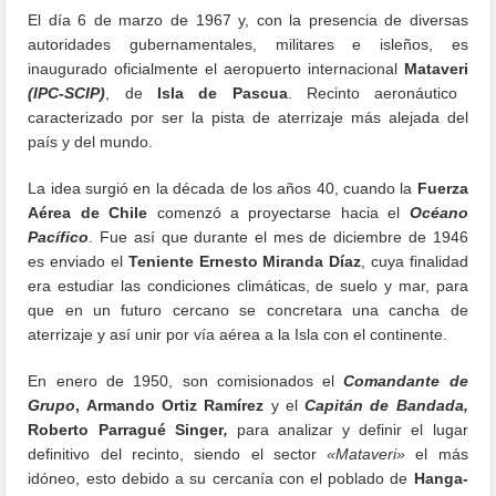
El día 6 de marzo de 1967 y, con la presencia de diversas
autoridades gubernamentales, militares e isleños, es
inaugurado oficialmente el aeropuerto internacional
Mataveri
(IPC-SCIP)
, de
Isla de Pascua
. Recinto aeronáutico
caracterizado por ser la pista de aterrizaje más alejada del
país y del mundo.
La idea surgió en la década de los años 40, cuando la
Fuerza
Aérea de Chile
comenzó a proyectarse hacia el
Océano
Pacífico
. Fue así que durante el mes de diciembre de 1946
es enviado el
Teniente Ernesto Miranda Díaz
, cuya finalidad
era estudiar las condiciones climáticas, de suelo y mar, para
que en un futuro cercano se concretara una cancha de
aterrizaje y así unir por vía aérea a la Isla con el continente.
En enero de 1950, son comisionados el
Comandante de
Grupo
, Armando Ortiz Ramírez
y el
Capitán de Bandada,
Roberto Parragué Singer
,
para analizar y definir el lugar
definitivo del recinto, siendo el sector
«Mataveri»
el más
idóneo, esto debido a su cercanía con el poblado de
Hanga-