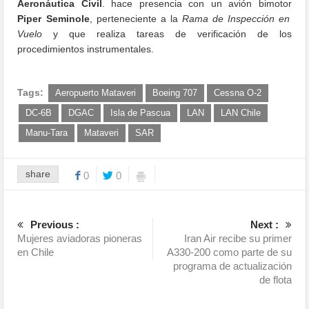
Aeronáutica Civil
. hace presencia con un avión bimotor
Piper Seminole
, perteneciente a la
Rama de Inspección en
Vuelo
y que realiza tareas de verificación de los
procedimientos instrumentales.
Tags:
Aeropuerto Mataveri
Boeing 707
Cessna O-2
DC-6B
DGAC
Isla de Pascua
LAN
LAN Chile
Manu-Tara
Mataveri
SAR
share
0
0
Previous :
Next :
Mujeres aviadoras pioneras
Iran Air recibe su primer
en Chile
A330-200 como parte de su
programa de actualización
de flota