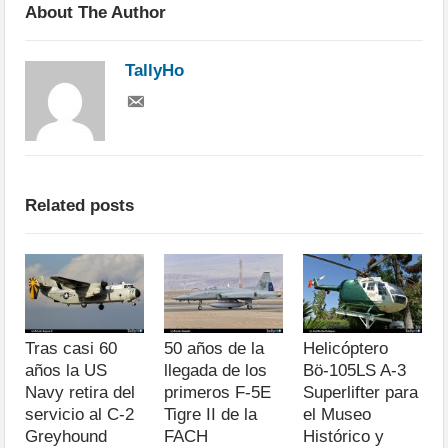
About The Author
TallyHo
Related posts
Tras casi 60
50 años de la
Helicóptero
años la US
llegada de los
Bö-105LS A-3
Navy retira del
primeros F-5E
Superlifter para
servicio al C-2
Tigre II de la
el Museo
Greyhound
FACH
Histórico y