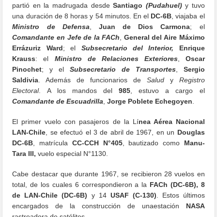
partió en la madrugada desde
Santiago
(Pudahuel)
y tuvo
una duración de 8 horas y 54 minutos. En el
DC-6B
, viajaba el
Ministro de Defensa
,
Juan de Dios Carmona
; el
Comandante en Jefe de la FACh
,
General del Aire Máximo
Errázuriz Ward
; el
Subsecretario del Interior,
Enrique
Krauss
: el
Ministro de Relaciones Exteriores
,
Oscar
Pinochet
; y el
Subsecretario de Transportes
,
Sergio
Saldivia
. Además de funcionarios de
Salud
y
Registro
Electoral
. A los mandos del
985
, estuvo a cargo el
Comandante de Escuadrilla
,
Jorge Poblete Echegoyen
.
El primer vuelo con pasajeros de la Lí
nea Aérea Nacional
LAN-Chile
, se efectuó el 3 de abril de 1967, en un
Douglas
DC-6B
, matrícula
CC-CCH N°405
, bautizado como
Manu-
Tara III,
vuelo especial N°1130.
Cabe destacar que durante 1967, se recibieron 28 vuelos en
total, de los cuales 6 correspondieron a la
FACh (DC-6B),
8
de LAN-Chile (DC-6B)
y 14
USAF (C-130)
. Estos últimos
encargados de la construcción de unaestación
NASA
rastreadora de satélites.