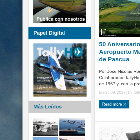
Papel Digital
50 Aniversario
Aeropuerto Mat
de Pascua
Por José Nicolás Ro
Colaborador TallyHo 
de 1967 y, con la pre
marzo 09, 2017
| by
Tal
Read more
Más Leídos