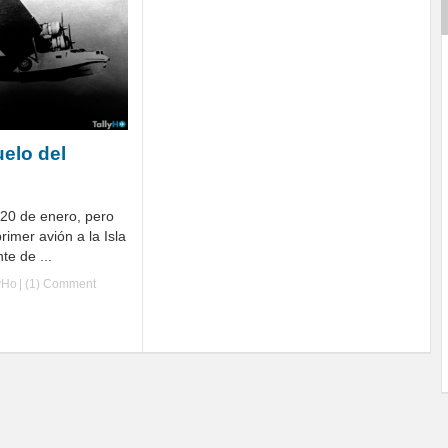
uelo del
20 de enero, pero
rimer avión a la Isla
e de ...
yHo
|
(1) Comment