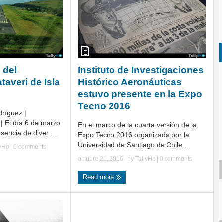
 del
Instituto de Investigaciones
averi de Isla
Histórico Aeronáuticas
estuvo presente en la Expo
Tecno 2016
dríguez |
| El día 6 de marzo
En el marco de la cuarta versión de la
sencia de diver ...
Expo Tecno 2016 organizada por la
Universidad de Santiago de Chile ...
lyHo
|
0 comments
octubre 21, 2016
| by
TallyHo
|
0 comments
Read more