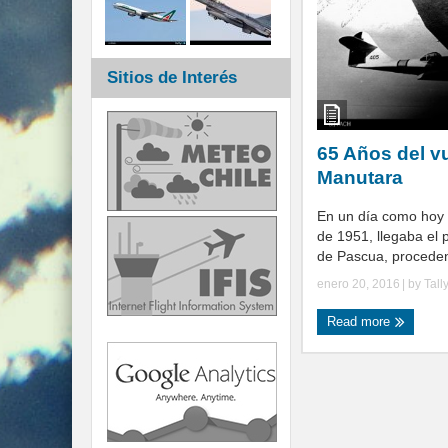
Sitios de Interés
65 Años del v
Manutara
En un día como hoy 
de 1951, llegaba el p
de Pascua, procedent
enero 20, 2016
| by
Tall
Read more