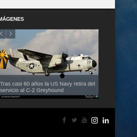
MÁGENES
Air France-KLM anuncia a Guilhem
Thales multipl
Tras casi 60 años la US Navy retira del
Mallet como nuevo Director General
capacidad de 
servicio al C-2 Greyhound
para América Latina
en Brasil