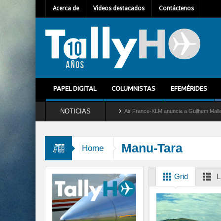
Acerca de
Videos destacados
Contáctenos
PAPEL DIGITAL
COLUMNISTAS
EFEMÉRIDES
NOTICIAS
ira del servicio al C-2 Greyhound
Air France-KLM anuncia a Guilhem Mallet como nu
Manu-Tara
Home
Grid
L