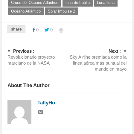
Cruce del Océano Atlántico
luna de frutilla
Luna llena
Océano Atlántico
Solar Impulse 2
share
0
0
Previous :
Next :
Revolucionario proyecto
Sky Airline premiada como la
marciano de la NASA
línea aérea más puntual del
mundo en mayo
About The Author
TallyHo