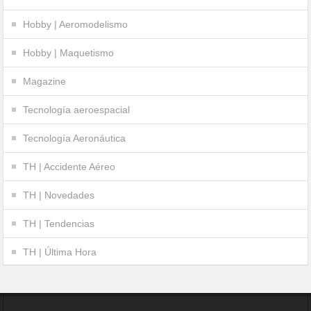
Hobby | Aeromodelismo
Hobby | Maquetismo
Magazine
Tecnología aeroespacial
Tecnología Aeronáutica
TH | Accidente Aéreo
TH | Novedades
TH | Tendencias
TH | Última Hora