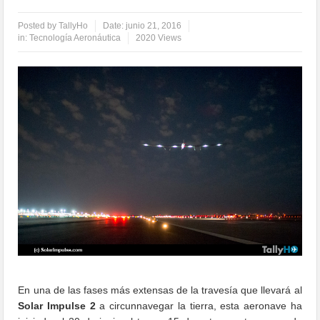
Posted by
TallyHo
Date:
junio 21, 2016
in:
Tecnología Aeronáutica
2020 Views
En una de las fases más extensas de la travesía que llevará al
Solar Impulse 2
a circunnavegar la tierra, esta aeronave ha