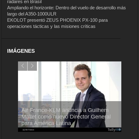
radares en Brasil
Ampliando el horizonte: Dentro del vuelo de desarrollo más
largo del A350-1000ULR
EKOLOT presentó ZEUS PHOENIX PX-100 para
operaciones tácticas y las misiones críticas
IMÁGENES
Air France-KLM anuncia a Guilhem
Thale
ra del
Mallet como nuevo Director General
capac
para América Latina
en Br