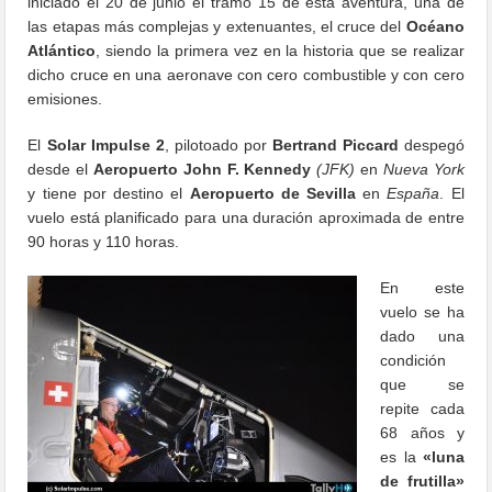
iniciado el 20 de junio el tramo 15 de esta aventura, una de
las etapas más complejas y extenuantes, el cruce del
Océano
Atlántico
, siendo la primera vez en la historia que se realizar
dicho cruce en una aeronave con cero combustible y con cero
emisiones.
El
Solar Impulse 2
, pilotoado por
Bertrand Piccard
despegó
desde el
Aeropuerto John F. Kennedy
(JFK)
en
Nueva York
y tiene por destino el
Aeropuerto de Sevilla
en
España
. El
vuelo está planificado para una duración aproximada de entre
90 horas y 110 horas.
En este
vuelo se ha
dado una
condición
que se
repite cada
68 años y
es la
«luna
de frutilla»