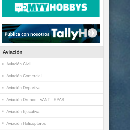
Aviación
Aviación Civil
Aviación Comercial
Aviación Deportiva
Aviación Drones | VANT | RPAS
Aviación Ejecutiva
Aviación Helicópteros