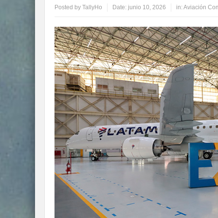
Posted by
TallyHo
Date:
junio 10, 2026
in:
Aviación Com