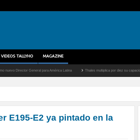
VIDEOS TALLYHO
MAGAZINE
General para América Latina
Thales multiplica por diez su capacidad de producción d
r E195-E2 ya pintado en la