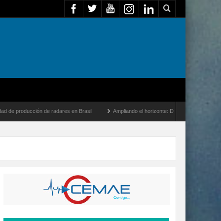
e radares en Brasil
Ampliando el horizonte: Dentro del vuelo de desarrollo más lar