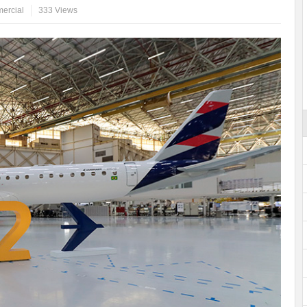
ercial
333 Views