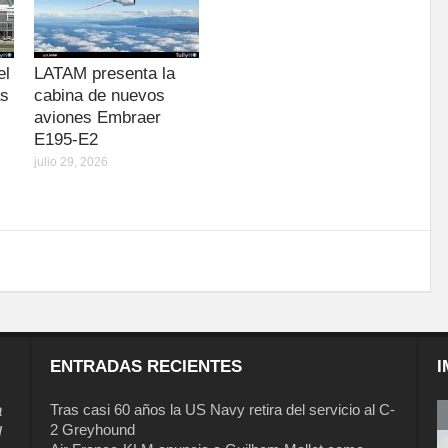
el
LATAM presenta la
as
cabina de nuevos
aviones Embraer
E195-E2
julio 29, 2026
ENTRADAS RECIENTES
I
a
Tras casi 60 años la US Navy retira del servicio al C-
2 Greyhound
l