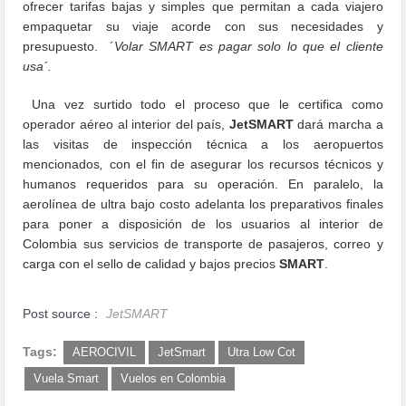
ofrecer tarifas bajas y simples que permitan a cada viajero
empaquetar su viaje acorde con sus necesidades y
presupuesto. ´
Volar SMART es pagar solo lo que el cliente
usa´.
Una vez surtido todo el proceso que le certifica como
operador aéreo al interior del país,
JetSMART
dará marcha a
las visitas de inspección técnica a los aeropuertos
mencionados
,
con el fin de asegurar los recursos técnicos y
humanos requeridos para su operación. En paralelo, la
aerolínea de ultra bajo costo adelanta los preparativos finales
para poner a disposición de los usuarios al interior de
Colombia sus servicios de transporte de pasajeros, correo y
carga con el sello de calidad y bajos precios
SMART
.
Post source :
JetSMART
Tags:
AEROCIVIL
JetSmart
Utra Low Cot
Vuela Smart
Vuelos en Colombia