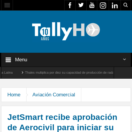
Menu
a
Thales multiplica por diez su capacidad de producción de radares en Brasil
arnborough, Reino Unido
Airbus U030 Flexrotor inicia sus operaciones con la Agenc
Home
Aviación Comercial
JetSmart recibe aprobación
de Aerocivil para iniciar su