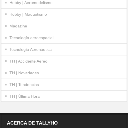
Hobby | Aeromodelismo
Hobby | Maquetismo
Magazine
Tecnología aeroespacial
Tecnología Aeronáutica
TH | Accidente Aéreo
TH | Novedades
TH | Tendencias
TH | Última Hora
ACERCA DE TALLYHO