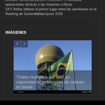
operaciones tácticas y las misiones críticas
SKY Airline obtiene el primer lugar entre las aerolíneas en el
Ranking de Sostenibilidad Ipsos 2026
IMÁGENES
em
Thales multiplica por diez su
Ampli
ral
capacidad de producción de radares
vuelo
en Brasil
A350