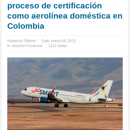
proceso de certificación
como aerolínea doméstica en
Colombia
Posted by
TallyHo
Date:
marzo 09, 2023
in:
Aviación Comercial
1222 Views