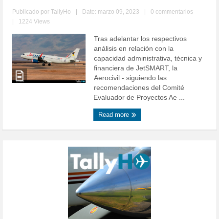
Publicado por
TallyHo
|
Date: marzo 09, 2023
|
0 commentarios
|
1224 Views
Tras adelantar los respectivos
análisis en relación con la
capacidad administrativa, técnica y
financiera de JetSMART, la
Aerocivil - siguiendo las
recomendaciones del Comité
Evaluador de Proyectos Ae ...
Read more