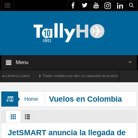
Menu
América Latina
Thales multiplica por diez su capacidad de producción de radares en 
s Ángeles y Farnborough, Reino Unido
Airbus U030 Flexrotor inicia sus operaciones
Vuelos en Colombia
Home
JetSMART anuncia la llegada de