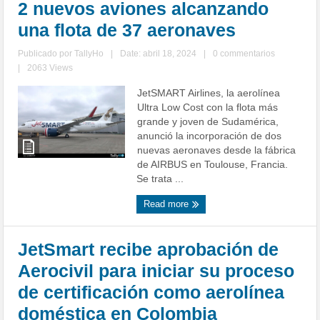
2 nuevos aviones alcanzando
una flota de 37 aeronaves
Publicado por
TallyHo
|
Date: abril 18, 2024
|
0 commentarios
|
2063 Views
JetSMART Airlines, la aerolínea
Ultra Low Cost con la flota más
grande y joven de Sudamérica,
anunció la incorporación de dos
nuevas aeronaves desde la fábrica
de AIRBUS en Toulouse, Francia.
Se trata ...
Read more
JetSmart recibe aprobación de
Aerocivil para iniciar su proceso
de certificación como aerolínea
doméstica en Colombia