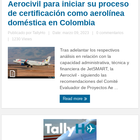
Aerocivil para iniciar su proceso
de certificación como aerolínea
doméstica en Colombia
Publicado por
TallyHo
|
Date: marzo 09, 2023
|
0 commentarios
|
1230 Views
Tras adelantar los respectivos
análisis en relación con la
capacidad administrativa, técnica y
financiera de JetSMART, la
Aerocivil - siguiendo las
recomendaciones del Comité
Evaluador de Proyectos Ae ...
Read more