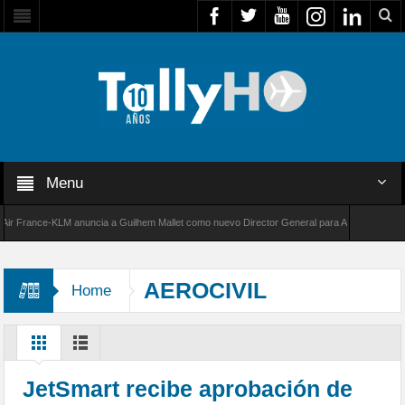
Menu
rance-KLM anuncia a Guilhem Mallet como nuevo Director General para América Latina
000 de Bombardier establece un nuevo récord de velocidad entre Los Ángeles y Farnborough
AEROCIVIL
Home
JetSmart recibe aprobación de