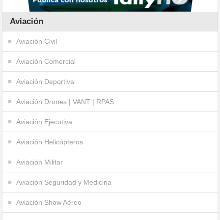
Aviación
Aviación Civil
Aviación Comercial
Aviación Deportiva
Aviación Drones | VANT | RPAS
Aviación Ejecutiva
Aviación Helicópteros
Aviación Militar
Aviación Seguridad y Medicina
Aviación Show Aéreo