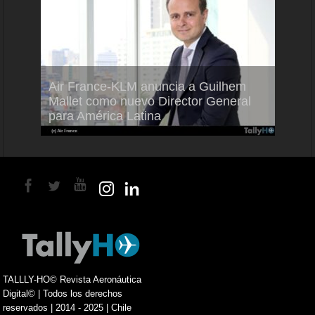
Air France-KLM anuncia a Guilhem
Thale
ra del
Mallet como nuevo Director General
capac
para América Latina
en Br
TALLLY-HO© Revista Aeronáutica
Digital© | Todos los derechos
reservados | 2014 - 2025 | Chile