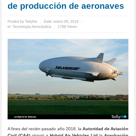
de producción de aeronaves
Posted by
TallyHo
Date:
enero 09, 2019
in:
Tecnología Aeronáutica
1798 Views
A fines del recién pasado año 2018, la
Autoridad de Aviación
Civil
(CAA)
otorgó a
Hybrid Air Vehicles Ltd
la
Aprobación