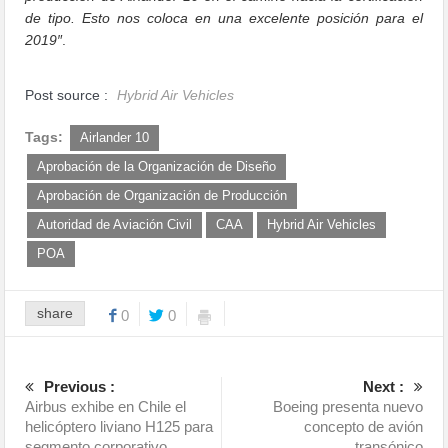
de tipo. Esto nos coloca en una excelente posición para el
2019″
.
Post source :
Hybrid Air Vehicles
Tags:
Airlander 10
Aprobación de la Organización de Diseño
Aprobación de Organización de Producción
Autoridad de Aviación Civil
CAA
Hybrid Air Vehicles
POA
share
0
0
Previous :
Next :
Airbus exhibe en Chile el
Boeing presenta nuevo
helicóptero liviano H125 para
concepto de avión
segmento corporativo
transónico