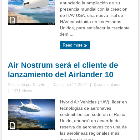
anunciado la ampliación de su
presencia mundial con la creación
de HAV USA, una nueva filial de
HAV constituida en los Estados
Unidos, para satisfacer la creciente
dem ...
Read more
Air Nostrum será el cliente de
lanzamiento del Airlander 10
Publicado por
TallyHo
|
Date: junio 17, 2022
|
0 commentarios
|
1371 Views
Hybrid Air Vehicles (HAV), líder en
tecnologías de aeronaves
sostenibles con sede en el Reino
Unido, anunció un acuerdo de
reserva de aeronaves con una de
las aerolíneas regionales más
grandes de Euro ...