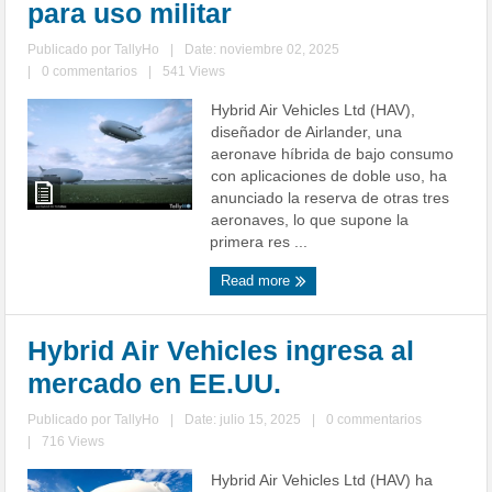
para uso militar
Publicado por
TallyHo
|
Date: noviembre 02, 2025
|
0 commentarios
|
541 Views
Hybrid Air Vehicles Ltd (HAV),
diseñador de Airlander, una
aeronave híbrida de bajo consumo
con aplicaciones de doble uso, ha
anunciado la reserva de otras tres
aeronaves, lo que supone la
primera res ...
Read more
Hybrid Air Vehicles ingresa al
mercado en EE.UU.
Publicado por
TallyHo
|
Date: julio 15, 2025
|
0 commentarios
|
716 Views
Hybrid Air Vehicles Ltd (HAV) ha