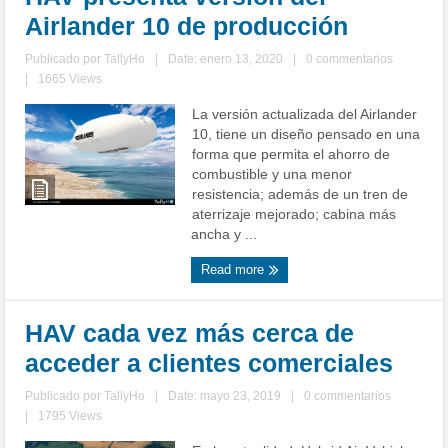
Airlander 10 de producción
Publicado por
TallyHo
|
Date: enero 13, 2020
|
0 commentarios
|
1665 Views
La versión actualizada del Airlander
10, tiene un diseño pensado en una
forma que permita el ahorro de
combustible y una menor
resistencia; además de un tren de
aterrizaje mejorado; cabina más
ancha y ...
Read more
HAV cada vez más cerca de
acceder a clientes comerciales
Publicado por
TallyHo
|
Date: mayo 23, 2019
|
0 commentarios
|
1795 Views