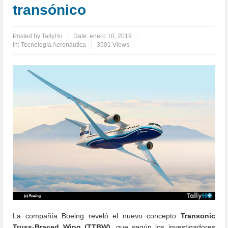
transónico
Posted by
TallyHo
Date:
enero 10, 2019
in:
Tecnología Aeronáutica
3501 Views
La compañía Boeing reveló el nuevo concepto
Transonic
Truss-Braced Wing
(TTBW)
, que según los investigadores