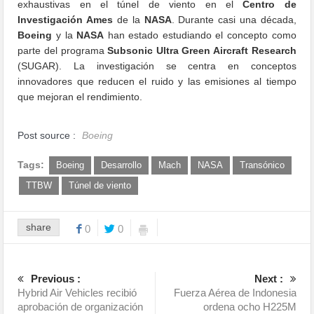
exhaustivas en el túnel de viento en el
Centro de
Investigación Ames
de la
NASA
. Durante casi una década,
Boeing
y la
NASA
han estado estudiando el concepto como
parte del programa
Subsonic Ultra Green Aircraft Research
(SUGAR). La investigación se centra en conceptos
innovadores que reducen el ruido y las emisiones al tiempo
que mejoran el rendimiento.
Post source :
Boeing
Tags:
Boeing
Desarrollo
Mach
NASA
Transónico
TTBW
Túnel de viento
share
0
0
Previous :
Next :
Hybrid Air Vehicles recibió
Fuerza Aérea de Indonesia
aprobación de organización
ordena ocho H225M