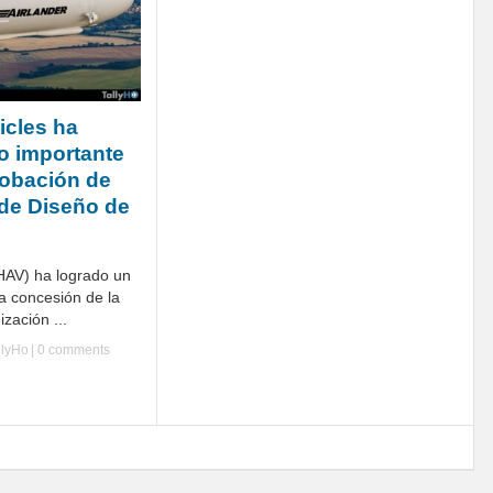
icles ha
to importante
robación de
de Diseño de
(HAV) ha logrado un
la concesión de la
zación ...
llyHo
|
0 comments