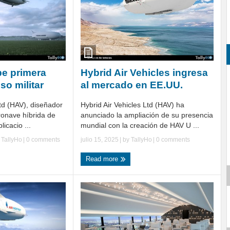
be primera
Hybrid Air Vehicles ingresa
so militar
al mercado en EE.UU.
Ltd (HAV), diseñador
Hybrid Air Vehicles Ltd (HAV) ha
ronave híbrida de
anunciado la ampliación de su presencia
icacio ...
mundial con la creación de HAV U ...
y
TallyHo
|
0 comments
julio 15, 2025
| by
TallyHo
|
0 comments
Read more