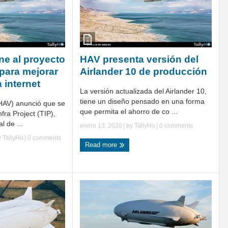
ne al proyecto
HAV presenta versión del
 para mejorar
Airlander 10 de producción
 internet
La versión actualizada del Airlander 10,
tiene un diseño pensado en una forma
(HAV) anunció que se
que permita el ahorro de co ...
fra Project (TIP),
 de ...
enero 13, 2020
| by
TallyHo
|
0 comments
y
TallyHo
|
0 comments
Read more