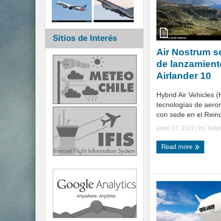
Sitios de Interés
Air Nostrum se
de lanzamient
Airlander 10
Hybrid Air Vehicles (
tecnologías de aero
con sede en el Reino
junio 17, 2022
| by
Tall
Read more