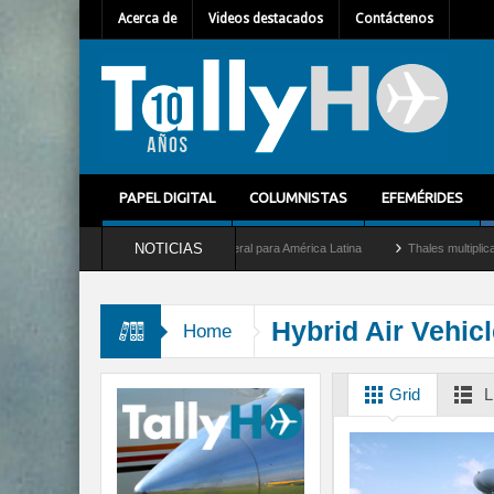
Acerca de
Videos destacados
Contáctenos
PAPEL DIGITAL
COLUMNISTAS
EFEMÉRIDES
NOTICIAS
como nuevo Director General para América Latina
Thales multiplica por diez su cap
Hybrid Air Vehic
Home
Grid
L