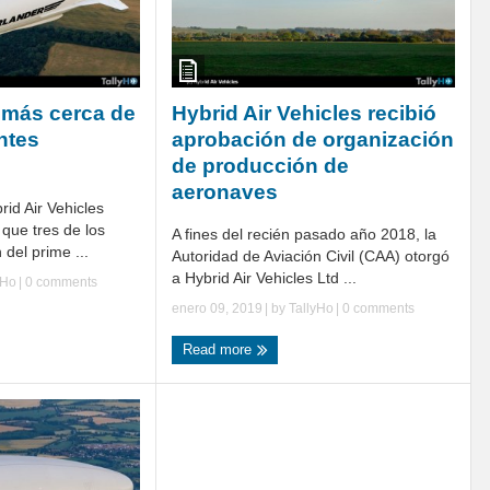
 más cerca de
Hybrid Air Vehicles recibió
ntes
aprobación de organización
de producción de
aeronaves
rid Air Vehicles
que tres de los
A fines del recién pasado año 2018, la
 del prime ...
Autoridad de Aviación Civil (CAA) otorgó
a Hybrid Air Vehicles Ltd ...
yHo
|
0 comments
enero 09, 2019
| by
TallyHo
|
0 comments
Read more