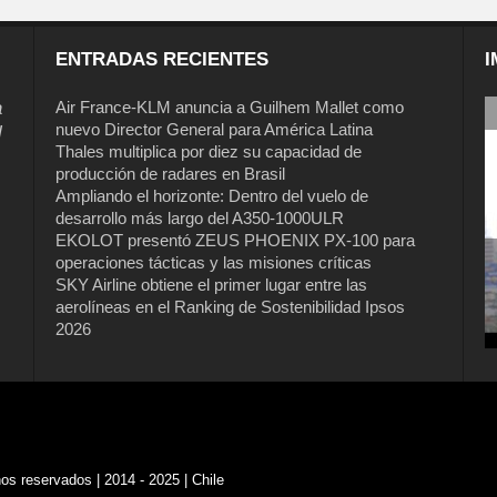
ENTRADAS RECIENTES
I
a
Air France-KLM anuncia a Guilhem Mallet como
nuevo Director General para América Latina
l
Thales multiplica por diez su capacidad de
producción de radares en Brasil
Ampliando el horizonte: Dentro del vuelo de
desarrollo más largo del A350-1000ULR
EKOLOT presentó ZEUS PHOENIX PX-100 para
operaciones tácticas y las misiones críticas
Air France-KLM anuncia a Guilhem
SKY Airline obtiene el primer lugar entre las
Mallet como nuevo Director General
aerolíneas en el Ranking de Sostenibilidad Ipsos
para América Latina
2026
s reservados | 2014 - 2025 | Chile