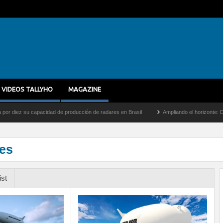
VIDEOS TALLYHO
MAGAZINE
acidad de producción de radares en Brasil
Ampliando el horizonte: Dentro del vuelo 
les
ist