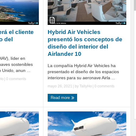
rá el cliente
Hybrid Air Vehicles
o del
presentó los conceptos de
diseño del interior del
Airlander 10
HAV), líder en
naves sostenibles
La compañía Hybrid Air Vehicles ha
 Unido, anun ...
presentado el diseño de los espacios
interiores para su aeronave Airla ...
yHo
|
0 comments
mayo 26, 2021
| by
TallyHo
|
0 comments
Read more