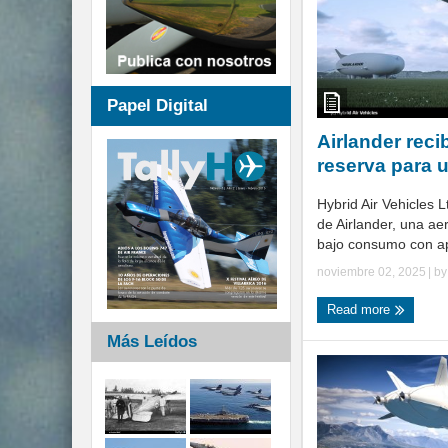
Papel Digital
Airlander reci
reserva para u
Hybrid Air Vehicles 
de Airlander, una ae
bajo consumo con apl
noviembre 02, 2025
| b
Read more
Más Leídos