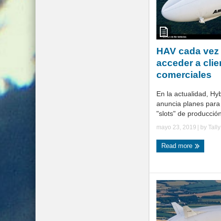
HAV cada vez
acceder a clie
comerciales
En la actualidad, Hyb
anuncia planes para 
"slots" de producción
mayo 23, 2019
| by
Tall
Read more