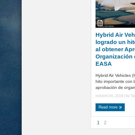
Hybrid Air Veh
logrado un hi
al obtener Ap
Organización 
EASA
Hybrid Air Vehicles 
hito importante con 
aprobación de organi
octubre 04, 2018
| by
Ta
Read more
1
2