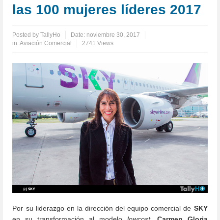
las 100 mujeres líderes 2017
Posted by
TallyHo
Date:
noviembre 30, 2017
in:
Aviación Comercial
2741 Views
Por su liderazgo en la dirección del equipo comercial de
SKY
en su transformación al modelo
lowcost
,
Carmen Gloria