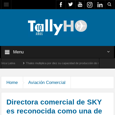
Menu
Latina
Thales multiplica por diez su capacidad de producción de radares en Brasil
s y Farnborough, Reino Unido
Airbus U030 Flexrotor inicia sus operaciones con la A
Home
Aviación Comercial
Directora comercial de SKY
es reconocida como una de