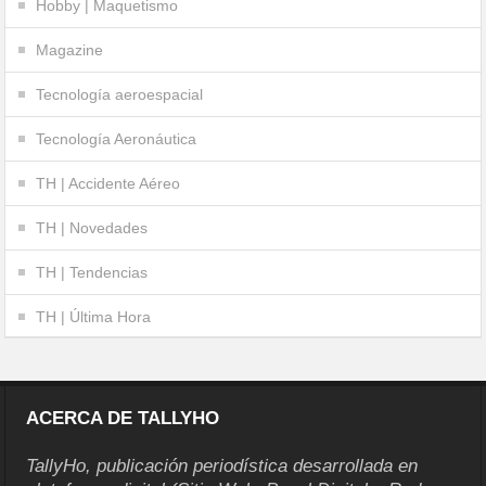
Hobby | Maquetismo
Magazine
Tecnología aeroespacial
Tecnología Aeronáutica
TH | Accidente Aéreo
TH | Novedades
TH | Tendencias
TH | Última Hora
ACERCA DE TALLYHO
TallyHo, publicación periodística desarrollada en