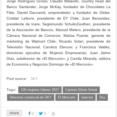
Jorge Rodríguez Grossi; Claudio Melandri, country head del
Banco Santander; Jorge McKay, fundador de Chocolates La
Fête; Daniel Daccarett, emprendedor y fundador de Globe;
Cristián Lefevre, presidente de EY Chile; Juan Benavides,
presidente de Icare; Segismundo SchulinZeuthen, presidente
de la Asociación de Bancos; Manuel Melero, presidente de la
Cámara Nacional de Comercio; Matías Puente, gerente de
márketing de Walmart Chile; Ricardo Solari, presidente de
Televisión Nacional; Carolina Eterovic y Francisca Valdés,
directoras ejecutiva de Mujeres Empresarias; Juan Jaime
Díaz, subdirector de «El Mercurio», y Camila Miranda, editora
de Economía y Negocios Domingo de «El Mercurio».
Post source :
SKY
Tags:
100 mujeres líderes 2017
Carmen Gloria Serrat
Directora comercial de SKY
El Mercurio
lowcost
Sky
share
0
0