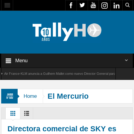
Menu
r France-KLM anuncia a Guilhem Mallet como nuevo Director General para América Latina
 8000 de Bombardier establece un nuevo récord de velocidad entre Los Ángeles y Farnboro
El Mercurio
Home
Directora comercial de SKY es