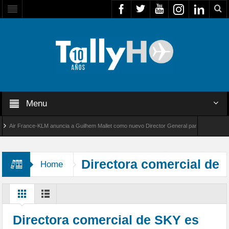
Menu
ir France-KLM anuncia a Guilhem Mallet como nuevo Director General para América Latina
l 8000 de Bombardier establece un nuevo récord de velocidad entre Los Ángeles y Farnbor
Directora comercial de
Home
SKY
Directora comercial de SKY es