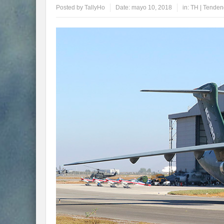
Posted by
TallyHo
Date:
mayo 10, 2018
in:
TH | Tenden