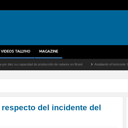
VIDEOS TALLYHO
MAGAZINE
u capacidad de producción de radares en Brasil
Ampliando el horizonte: Dentro del v
especto del incidente del