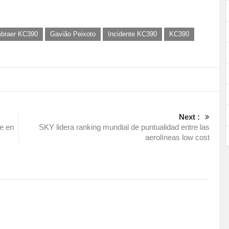
braer KC390
Gavião Peixoto
Incidente KC390
KC390
Next :
e en
SKY lidera ranking mundial de puntualidad entre las
aerolíneas low cost