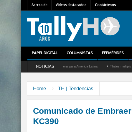
Acerca de
Videos destacados
Contáctenos
PAPEL DIGITAL
COLUMNISTAS
EFEMÉRIDES
NOTICIAS
llet como nuevo Director General para América Latina
Thales multiplica por diez s
Home
TH | Tendencias
Comunicado de Embraer r
KC390