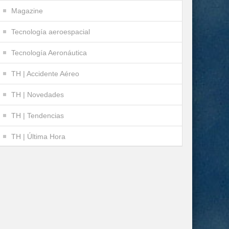
Magazine
Tecnología aeroespacial
Tecnología Aeronáutica
TH | Accidente Aéreo
TH | Novedades
TH | Tendencias
TH | Última Hora