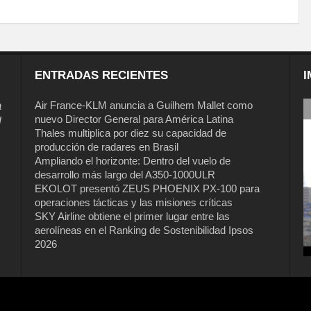
ENTRADAS RECIENTES
I
a
Air France-KLM anuncia a Guilhem Mallet como
nuevo Director General para América Latina
l
Thales multiplica por diez su capacidad de
producción de radares en Brasil
Ampliando el horizonte: Dentro del vuelo de
desarrollo más largo del A350-1000ULR
EKOLOT presentó ZEUS PHOENIX PX-100 para
operaciones tácticas y las misiones críticas
Air France-KLM anuncia a Guilhem
SKY Airline obtiene el primer lugar entre las
Mallet como nuevo Director General
aerolíneas en el Ranking de Sostenibilidad Ipsos
para América Latina
2026