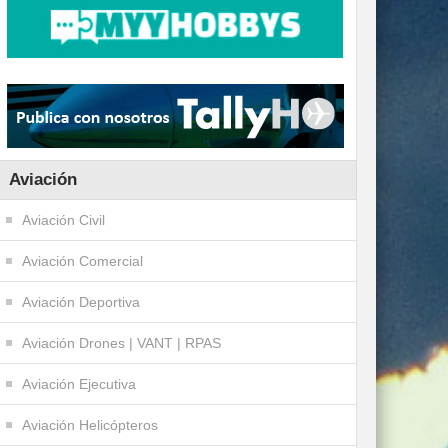
Aviación
Aviación Civil
Aviación Comercial
Aviación Deportiva
Aviación Drones | VANT | RPAS
Aviación Ejecutiva
Aviación Helicópteros