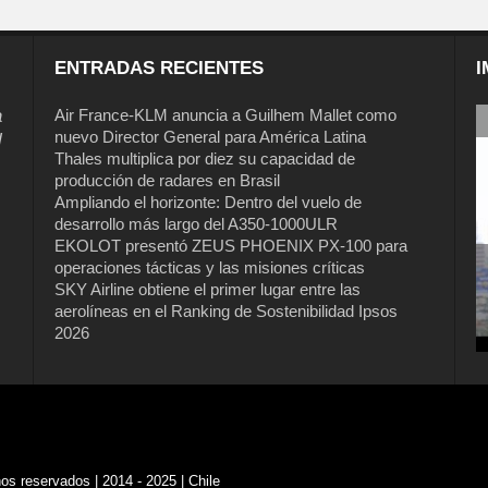
ENTRADAS RECIENTES
I
a
Air France-KLM anuncia a Guilhem Mallet como
nuevo Director General para América Latina
l
Thales multiplica por diez su capacidad de
producción de radares en Brasil
Ampliando el horizonte: Dentro del vuelo de
desarrollo más largo del A350-1000ULR
EKOLOT presentó ZEUS PHOENIX PX-100 para
operaciones tácticas y las misiones críticas
Air France-KLM anuncia a Guilhem
SKY Airline obtiene el primer lugar entre las
Mallet como nuevo Director General
aerolíneas en el Ranking de Sostenibilidad Ipsos
para América Latina
2026
s reservados | 2014 - 2025 | Chile