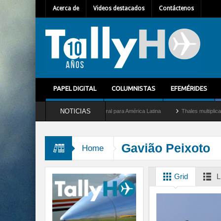
Acerca de
Videos destacados
Contáctenos
PAPEL DIGITAL
COLUMNISTAS
EFEMÉRIDES
NOTICIAS
 Mallet como nuevo Director General para América Latina
Thales multiplica por diez
Gavião Peixoto
Home
Grid
L