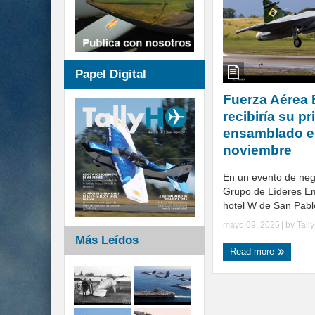
Papel Digital
Fuerza Aérea 
recibiría su p
ensamblado en
noviembre
En un evento de ne
Grupo de Líderes Em
hotel W de San Pablo,
mayo 09, 2025
| by
Tall
Más Leídos
Read more