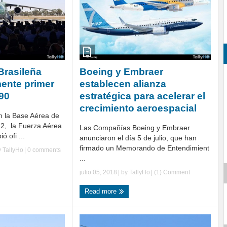
Brasileña
Boeing y Embraer
mente primer
establecen alianza
90
estratégica para acelerar el
crecimiento aeroespacial
 la Base Aérea de
°2, la Fuerza Aérea
Las Compañías Boeing y Embraer
ó ofi ...
anunciaron el día 5 de julio, que han
firmado un Memorando de Entendimient
y
TallyHo
|
0 comments
...
julio 05, 2018
| by
TallyHo
|
(1) Comment
Read more