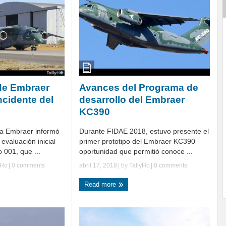
e Embraer
Avances del Programa de
ncidente del
desarrollo del Embraer
KC390
ña Embraer informó
Durante FIDAE 2018, estuvo presente el
valuación inicial
primer prototipo del Embraer KC390
 001, que ...
oportunidad que permitió conoce ...
yHo
|
0 comments
abril 17, 2018
| by
TallyHo
|
0 comments
Read more