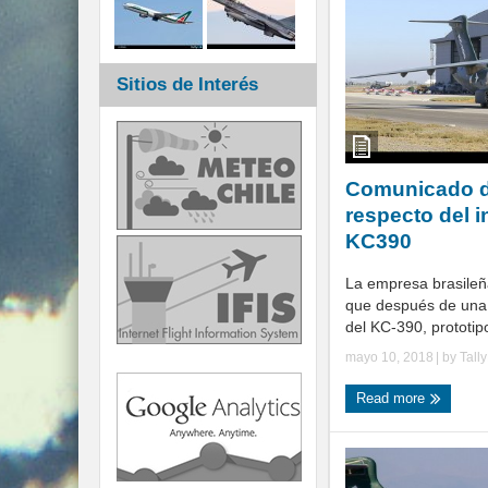
Sitios de Interés
Comunicado d
respecto del i
KC390
La empresa brasile
que después de una e
del KC-390, prototipo
mayo 10, 2018
| by
Tall
Read more