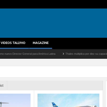
VIDEOS TALLYHO
MAGAZINE
rector General para América Latina
Thales multiplica por diez su capacidad de prod
ist