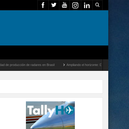
ucción de radares en Brasil
Ampliando el horizonte: Dentro del vuelo de desarrollo 