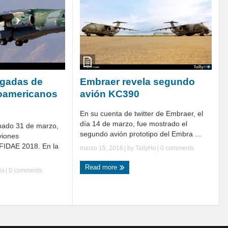
egadas de
Embraer revela segundo
noamericanos
avión KC390
En su cuenta de twitter de Embraer, el
día 14 de marzo, fue mostrado el
ábado 31 de marzo,
segundo avión prototipo del Embra ...
viones
FIDAE 2018. En la
marzo 15, 2016
| by
TallyHo
|
0 comments
Read more
Ho
|
0 comments