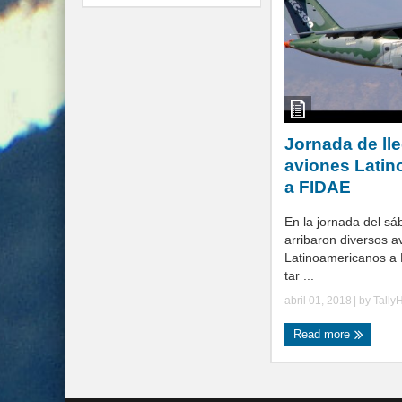
Jornada de ll
aviones Lati
a FIDAE
En la jornada del s
arribaron diversos a
Latinoamericanos a 
tar ...
abril 01, 2018
| by
Tally
Read more