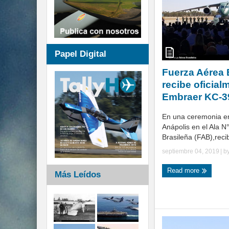
Papel Digital
Fuerza Aérea 
recibe oficial
Embraer KC-3
En una ceremonia en
Anápolis en el Ala N
Brasileña (FAB),recibi
septiembre 04, 2019
| b
Read more
Más Leídos