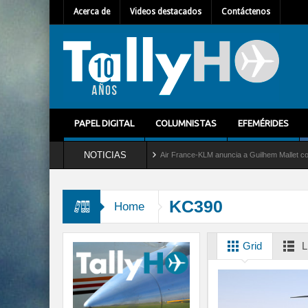
Acerca de
Videos destacados
Contáctenos
PAPEL DIGITAL
COLUMNISTAS
EFEMÉRIDES
NOTICIAS
l servicio al C-2 Greyhound
Air France-KLM anuncia a Guilhem Mallet como nuevo Di
KC390
Home
Grid
L