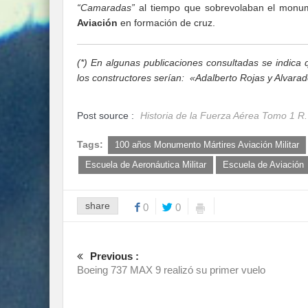
“Camaradas”
al tiempo que sobrevolaban el monu
Aviación
en formación de cruz.
(*) En algunas publicaciones consultadas se indica
los constructores serían: «Adalberto Rojas y Alvarad
Post source :
Historia de la Fuerza Aérea Tomo 1 R
Tags:
100 años Monumento Mártires Aviación Militar
Escuela de Aeronáutica Militar
Escuela de Aviación
share
0
0
Previous :
Boeing 737 MAX 9 realizó su primer vuelo