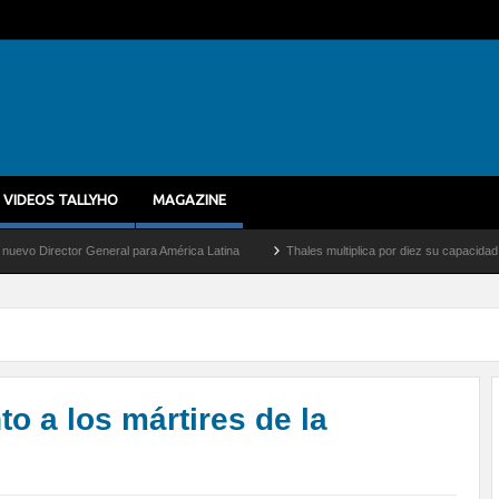
VIDEOS TALLYHO
MAGAZINE
neral para América Latina
Thales multiplica por diez su capacidad de producción de 
 a los mártires de la