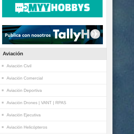
Aviación
Aviación Civil
Aviación Comercial
Aviación Deportiva
Aviación Drones | VANT | RPAS
Aviación Ejecutiva
Aviación Helicópteros