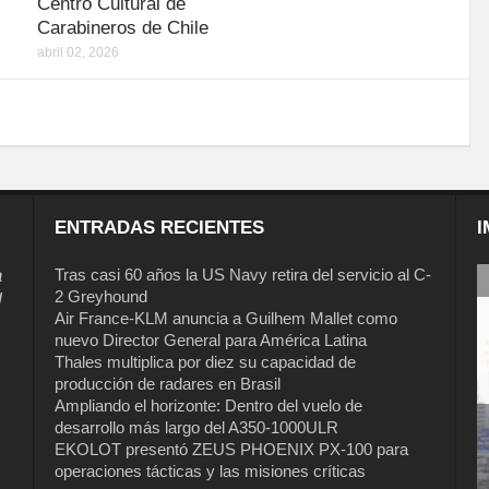
Centro Cultural de
Carabineros de Chile
abril 02, 2026
ENTRADAS RECIENTES
I
a
Tras casi 60 años la US Navy retira del servicio al C-
2 Greyhound
l
Air France-KLM anuncia a Guilhem Mallet como
nuevo Director General para América Latina
Thales multiplica por diez su capacidad de
producción de radares en Brasil
Ampliando el horizonte: Dentro del vuelo de
desarrollo más largo del A350-1000ULR
EKOLOT presentó ZEUS PHOENIX PX-100 para
Tras casi 60 años la US Navy retira del
operaciones tácticas y las misiones críticas
servicio al C-2 Greyhound