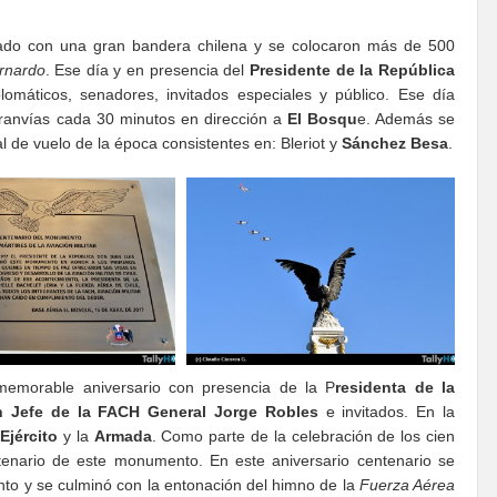
rnado con una gran bandera chilena y se colocaron más de 500
rnardo
. Ese día y en presencia del
Presidente de la República
lomáticos, senadores, invitados especiales y público. Ese día
tranvías cada 30 minutos en dirección a
El Bosqu
e. Además se
l de vuelo de la época consistentes en: Bleriot y
Sánchez Besa
.
memorable aniversario con presencia de la P
residenta de la
 Jefe de la FACH
General Jorge Robles
e invitados. En la
l
Ejército
y la
Armada
. Como parte de la celebración de los cien
tenario de este monumento. En este aniversario centenario se
nto y se culminó con la entonación del himno de la
Fuerza Aérea