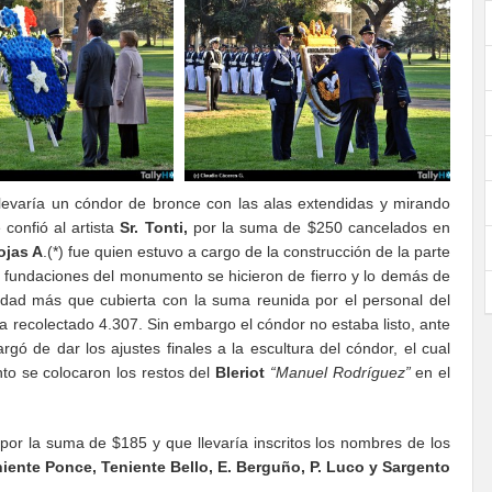
llevaría un cóndor de bronce con las alas extendidas y mirando
 confió al artista
Sr. Tonti,
por la suma de $250 cancelados en
ojas A
.(*) fue quien estuvo a cargo de la construcción de la parte
s fundaciones del monumento se hicieron de fierro y lo demás de
tidad más que cubierta con la suma reunida por el personal del
a recolectado 4.307. Sin embargo el cóndor no estaba listo, ante
rgó de dar los ajustes finales a la escultura del cóndor, el cual
to se colocaron los restos del
Bleriot
“Manuel Rodríguez”
en el
or la suma de $185 y que llevaría inscritos los nombres de los
iente Ponce, Teniente Bello, E. Berguño, P. Luco y Sargento