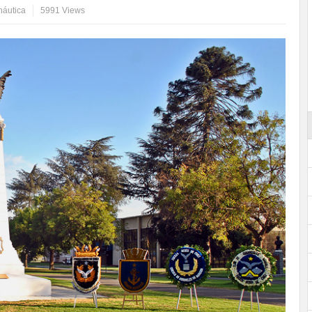
náutica
5991 Views