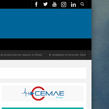
radares en Brasil
Ampliando el horizonte: Dentro del vuelo de desarrollo más largo