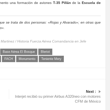
mento una formación de aviones
T-35 Pillán
de la
Escuela de
 que se trata de dos personas: «Rojas y Alvarado»; en otras que
o».
. Martinez / Historia Fuerza Aérea Comandancia en Jefe
Base Aérea El Bosque
Bleriot
FACH
Monumento
Teniente Mery
Next :
Interjet recibió su primer Airbus A320neo con motores
CFM de México