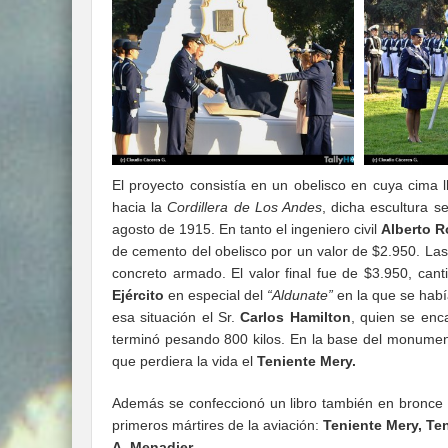
El proyecto consistía en un obelisco en cuya cima 
hacia la
Cordillera de Los Andes
, dicha escultura se
agosto de 1915. En tanto el ingeniero civil
Alberto R
de cemento del obelisco por un valor de $2.950. La
concreto armado. El valor final fue de $3.950, can
Ejército
en especial del
“Aldunate”
en la que se habí
esa situación el Sr.
Carlos Hamilton
, quien se enca
terminó pesando 800 kilos. En la base del monumen
que perdiera la vida el
Teniente Mery.
Además se confeccionó un libro también en bronce p
primeros mártires de la aviación:
Teniente Mery, Ten
A. Menadier.